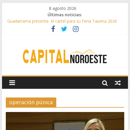
8 agosto 2026
Últimas noticias:
Guadarrama presenta el cartel para su Feria Taurina 2026
Hey Kid e Inazio en ‘La Gran Noche del Indie’ de las fiestas
patronales de Pozuelo
El Festival Escenas de Verano llega al ecuador de su VII
edición con conciertos, cine y artes escénicas
Boadilla destinó más de 11 millones de euros a ayudas y
beneficios fiscales en 2025
Alerta de consumos inusuales de agua potable gracias a la
telelectura de Canal de Isabel II
operación púnica