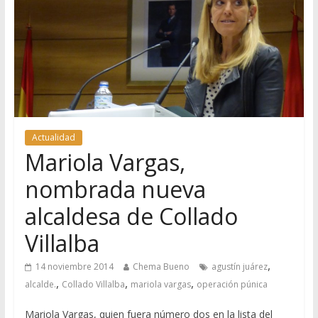
Actualidad
Mariola Vargas,
nombrada nueva
alcaldesa de Collado
Villalba
,
14 noviembre 2014
Chema Bueno
agustín juárez
,
,
,
alcalde.
Collado Villalba
mariola vargas
operación púnica
Mariola Vargas, quien fuera número dos en la lista del