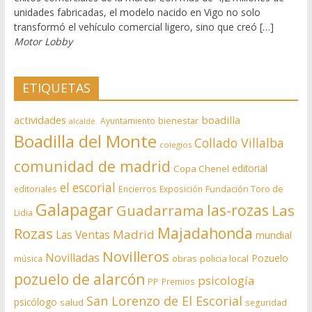
unidades fabricadas, el modelo nacido en Vigo no solo
transformó el vehículo comercial ligero, sino que creó […]
Motor Lobby
ETIQUETAS
actividades
boadilla
bienestar
Ayuntamiento
alcalde.
Boadilla del Monte
Collado Villalba
colegios
comunidad de madrid
editorial
Copa Chenel
el escorial
editoriales
Encierros
Exposición
Fundación Toro de
Galapagar
las-rozas
Guadarrama
Las
Lidia
Rozas
Majadahonda
Madrid
Las Ventas
mundial
Novilleros
Novilladas
Pozuelo
obras
policia local
música
pozuelo de alarcón
psicología
PP
Premios
San Lorenzo de El Escorial
psicólogo
salud
seguridad