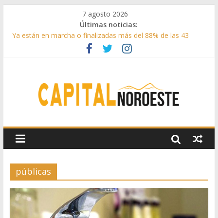
7 agosto 2026
Últimas noticias:
Ya están en marcha o finalizadas más del 88% de las 43
medidas urgentes para reconstruir la Sierra Oeste
Cerca de 33.000 asistentes en los espectáculos de la
programación cultural de Las Rozas
La Comunidad de Madrid entrega cerca de medio millón de
kilos de forraje a las ganaderías afectadas por los incendios
de la Sierra Oeste
Boadilla reforzó sus zonas verdes en 2025 con 1360 nuevos
árboles, más de 6700 arbustos y 42.000 flores
Guadarrama abre matricula 2026-2027 del Aula de
Humanidades
públicas