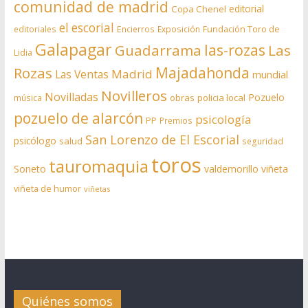
comunidad de madrid
editorial
Copa Chenel
el escorial
editoriales
Encierros
Exposición
Fundación Toro de
Galapagar
las-rozas
Guadarrama
Las
Lidia
Rozas
Majadahonda
Madrid
Las Ventas
mundial
Novilleros
Novilladas
Pozuelo
obras
policia local
música
pozuelo de alarcón
psicología
PP
Premios
San Lorenzo de El Escorial
psicólogo
salud
seguridad
toros
tauromaquia
Soneto
valdemorillo
viñeta
viñeta de humor
viñetas
Quiénes somos