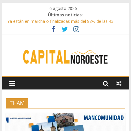
6 agosto 2026
Últimas noticias:
Ya están en marcha o finalizadas más del 88% de las 43
medidas urgentes para reconstruir la Sierra Oeste
Cerca de 33.000 asistentes en los espectáculos de la
programación cultural de Las Rozas
La Comunidad de Madrid entrega cerca de medio millón de
kilos de forraje a las ganaderías afectadas por los incendios
de la Sierra Oeste
Boadilla reforzó sus zonas verdes en 2025 con 1360 nuevos
árboles, más de 6700 arbustos y 42.000 flores
Guadarrama abre matricula 2026-2027 del Aula de
Humanidades
THAM