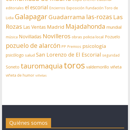
el escorial
editoriales
Encierros
Exposición
Fundación Toro de
Galapagar
las-rozas
Guadarrama
Las
Lidia
Rozas
Majadahonda
Madrid
Las Ventas
mundial
Novilleros
Novilladas
Pozuelo
obras
policia local
música
pozuelo de alarcón
psicología
PP
Premios
San Lorenzo de El Escorial
psicólogo
salud
seguridad
toros
tauromaquia
Soneto
valdemorillo
viñeta
viñeta de humor
viñetas
Quiénes somos