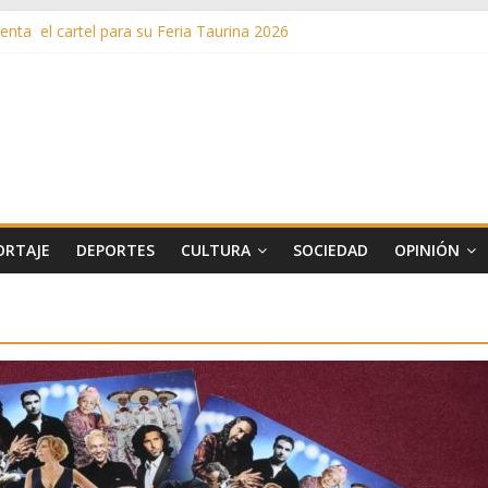
nta el cartel para su Feria Taurina 2026
en ‘La Gran Noche del Indie’ de las fiestas patronales de Pozuelo
as de Verano llega al ecuador de su VII edición con conciertos, cine y 
más de 11 millones de euros a ayudas y beneficios fiscales en 2025
s inusuales de agua potable gracias a la telelectura de Canal de Isab
ORTAJE
DEPORTES
CULTURA
SOCIEDAD
OPINIÓN