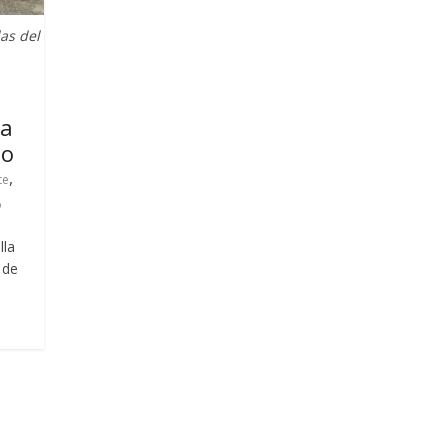
as del
va
io
,
te
o
lla
 de