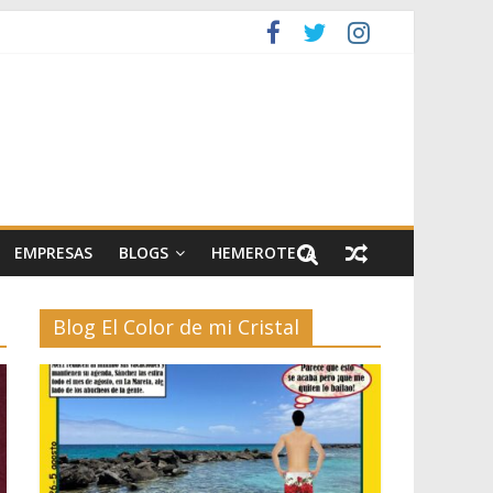
artes escénicas
el II
EMPRESAS
BLOGS
HEMEROTECA
Blog El Color de mi Cristal