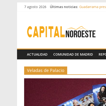
7 agosto 2026
Últimas noticias:
Guadarrama prese
Hey Kid e Inazio 
El Festival Escen
Boadilla destinó 
Alerta de consumo
ACTUALIDAD
COMUNIDAD DE MADRID
REP
Veladas de Palacio