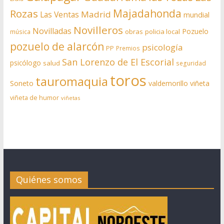
Rozas
Majadahonda
Madrid
Las Ventas
mundial
Novilleros
Novilladas
Pozuelo
obras
policia local
música
pozuelo de alarcón
psicología
PP
Premios
San Lorenzo de El Escorial
psicólogo
salud
seguridad
toros
tauromaquia
Soneto
valdemorillo
viñeta
viñeta de humor
viñetas
Quiénes somos