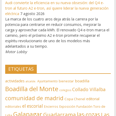
Audi convierte la eficiencia en su nueva obsesión: del Q4 e-
tron al futuro A2 e-tron, así quiere liderar la nueva generación
eléctrica
7 agosto 2026
La marca de los cuatro aros deja atrás la carrera por la
potencia para centrarse en reducir consumos, mejorar la
carga y aprovechar cada kWh. El renovado Q4 e-tron marca el
camino, pero el próximo A2 e-tron promete recuperar el
espíritu revolucionario de uno de los modelos más
adelantados a su tiempo.
Motor Lobby
ETIQUETAS
actividades
boadilla
bienestar
Ayuntamiento
alcalde.
Boadilla del Monte
Collado Villalba
colegios
comunidad de madrid
editorial
Copa Chenel
el escorial
editoriales
Encierros
Exposición
Fundación Toro de
Galapagar
las-rozas
Guadarrama
Las
Lidia