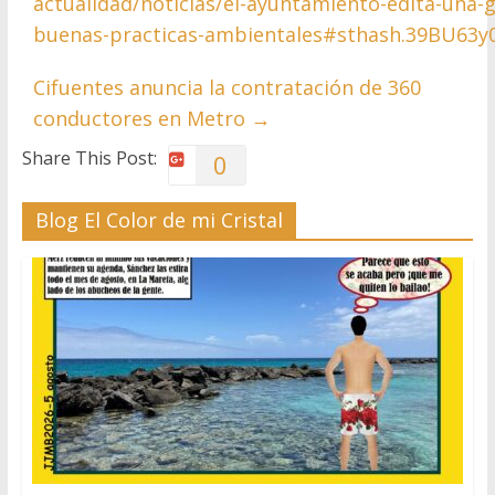
actualidad/noticias/el-ayuntamiento-edita-una-g
buenas-practicas-ambientales#sthash.39BU63y
Cifuentes anuncia la contratación de 360
conductores en Metro
→
Share This Post:
0
Blog El Color de mi Cristal