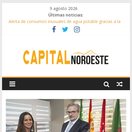
9 agosto 2026
Últimas noticias:
Alerta de consumos inusuales de agua potable gracias a la
telelectura de Canal de Isabel II
Francisco Garcinuño rescata la historia taurina de Casavieja
con una exposición de dibujos durante las fiestas patronales
Hey Kid e Inazio en ‘La Gran Noche del Indie’ de las fiestas
patronales de Pozuelo
El Festival Escenas de Verano llega al ecuador de su VII
edición con conciertos, cine y artes escénicas
Boadilla destinó más de 11 millones de euros a ayudas y
beneficios fiscales en 2025