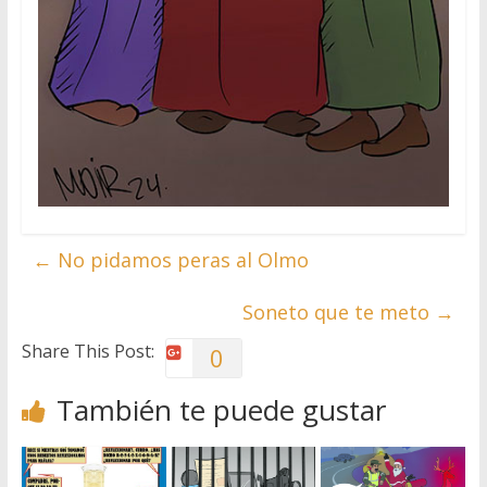
←
No pidamos peras al Olmo
Soneto que te meto
→
Share This Post:
0
También te puede gustar