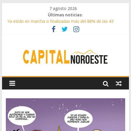
7 agosto 2026
Últimas noticias:
Ya están en marcha o finalizadas más del 88% de las 43
medidas urgentes para reconstruir la Sierra Oeste
Cerca de 33.000 asistentes en los espectáculos de la
programación cultural de Las Rozas
La Comunidad de Madrid entrega cerca de medio millón de
kilos de forraje a las ganaderías afectadas por los incendios
de la Sierra Oeste
Boadilla reforzó sus zonas verdes en 2025 con 1360 nuevos
árboles, más de 6700 arbustos y 42.000 flores
Guadarrama abre matricula 2026-2027 del Aula de
Humanidades