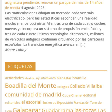
asignatura pendiente: renovar un parque de más de 14 años
de media
4 agosto 2026
Las matriculaciones dibujan un mercado cada vez más
electrificado, pero las estadísticas esconden una realidad
mucho menos optimista. Mientras uno de cada cuatro coches
nuevos ya incorpora un sistema de propulsión enchufable y
tres de cada cuatro utilizan tecnologías alternativas, millones
de vehículos antiguos continúan circulando por las carreteras
españolas. La transición energética avanza en […]
Motor Lobby
ETIQUETAS
actividades
boadilla
bienestar
Ayuntamiento
alcalde.
Boadilla del Monte
Collado Villalba
colegios
comunidad de madrid
editorial
Copa Chenel
el escorial
editoriales
Encierros
Exposición
Fundación Toro de
Galapagar
las-rozas
Guadarrama
Las
Lidia