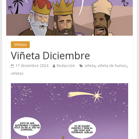
Viñetas
Viñeta Diciembre
,
,
17 diciembre 2024
Redacción
viñeta
viñeta de humor
viñetas