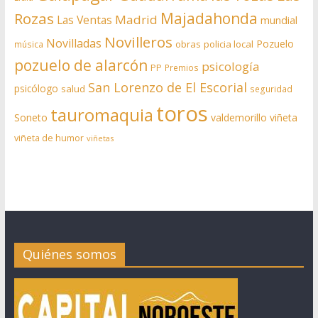
Rozas
Majadahonda
Madrid
Las Ventas
mundial
Novilleros
Novilladas
Pozuelo
obras
policia local
música
pozuelo de alarcón
psicología
PP
Premios
San Lorenzo de El Escorial
psicólogo
salud
seguridad
toros
tauromaquia
Soneto
valdemorillo
viñeta
viñeta de humor
viñetas
Quiénes somos