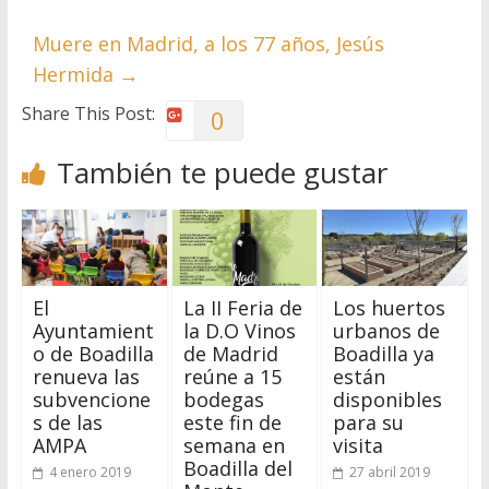
Muere en Madrid, a los 77 años, Jesús
Hermida
→
Share This Post:
0
También te puede gustar
El
La II Feria de
Los huertos
Ayuntamient
la D.O Vinos
urbanos de
o de Boadilla
de Madrid
Boadilla ya
renueva las
reúne a 15
están
subvencione
bodegas
disponibles
s de las
este fin de
para su
AMPA
semana en
visita
Boadilla del
4 enero 2019
27 abril 2019