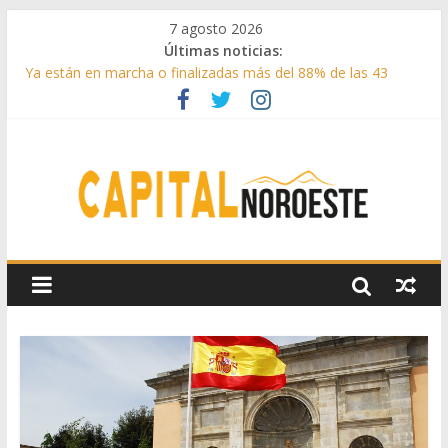
7 agosto 2026
Últimas noticias:
Ya están en marcha o finalizadas más del 88% de las 43
medidas urgentes para reconstruir la Sierra Oeste
Cerca de 33.000 asistentes en los espectáculos de la
programación cultural de Las Rozas
La Comunidad de Madrid entrega cerca de medio millón de
kilos de forraje a las ganaderías afectadas por los incendios
de la Sierra Oeste
Boadilla reforzó sus zonas verdes en 2025 con 1360 nuevos
árboles, más de 6700 arbustos y 42.000 flores
Guadarrama abre matricula 2026-2027 del Aula de
Humanidades