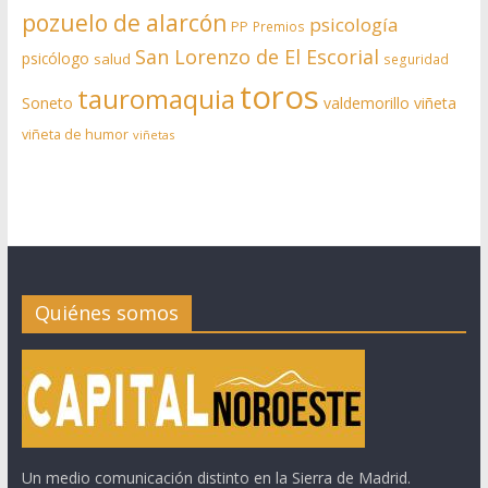
pozuelo de alarcón
psicología
PP
Premios
San Lorenzo de El Escorial
psicólogo
salud
seguridad
toros
tauromaquia
Soneto
valdemorillo
viñeta
viñeta de humor
viñetas
Quiénes somos
Un medio comunicación distinto en la Sierra de Madrid.