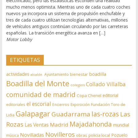
electrificado, pero las estadísticas esconden una realidad
mucho menos optimista. Mientras uno de cada cuatro coches
nuevos ya incorpora un sistema de propulsión enchufable y
tres de cada cuatro utilizan tecnologías alternativas, millones
de vehículos antiguos continúan circulando por las carreteras
españolas. La transición energética avanza en […]
Motor Lobby
ETIQUETAS
actividades
boadilla
bienestar
Ayuntamiento
alcalde.
Boadilla del Monte
Collado Villalba
colegios
comunidad de madrid
editorial
Copa Chenel
el escorial
editoriales
Encierros
Exposición
Fundación Toro de
Galapagar
las-rozas
Guadarrama
Las
Lidia
Rozas
Majadahonda
Madrid
Las Ventas
mundial
Novilleros
Novilladas
Pozuelo
obras
policia local
música