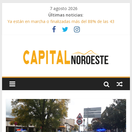
7 agosto 2026
Últimas noticias:
Ya están en marcha o finalizadas más del 88% de las 43
medidas urgentes para reconstruir la Sierra Oeste
Cerca de 33.000 asistentes en los espectáculos de la
programación cultural de Las Rozas
La Comunidad de Madrid entrega cerca de medio millón de
kilos de forraje a las ganaderías afectadas por los incendios
de la Sierra Oeste
Boadilla reforzó sus zonas verdes en 2025 con 1360 nuevos
árboles, más de 6700 arbustos y 42.000 flores
Guadarrama abre matricula 2026-2027 del Aula de
Humanidades