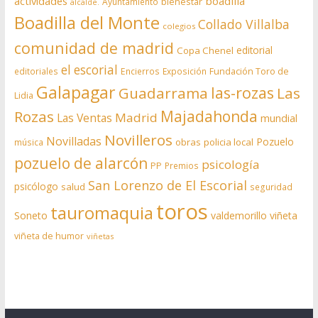
actividades
boadilla
bienestar
Ayuntamiento
alcalde.
Boadilla del Monte
Collado Villalba
colegios
comunidad de madrid
editorial
Copa Chenel
el escorial
editoriales
Encierros
Exposición
Fundación Toro de
Galapagar
las-rozas
Guadarrama
Las
Lidia
Rozas
Majadahonda
Madrid
Las Ventas
mundial
Novilleros
Novilladas
Pozuelo
obras
policia local
música
pozuelo de alarcón
psicología
PP
Premios
San Lorenzo de El Escorial
psicólogo
salud
seguridad
toros
tauromaquia
Soneto
valdemorillo
viñeta
viñeta de humor
viñetas