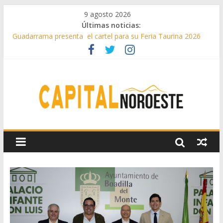
9 agosto 2026
Últimas noticias:
Guadarrama presenta el cartel para su Feria Taurina 2026
Hey Kid e Inazio en ‘La Gran Noche del Indie’ de las fiestas
patronales de Pozuelo
El Festival Escenas de Verano llega al ecuador de su VII
edición con conciertos, cine y artes escénicas
Boadilla destinó más de 11 millones de euros a ayudas y
beneficios fiscales en 2025
Alerta de consumos inusuales de agua potable gracias a la
telelectura de Canal de Isabel II