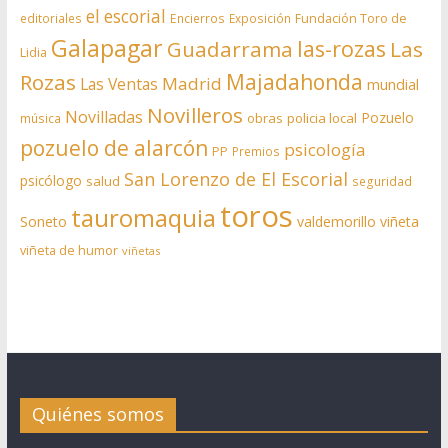
el escorial
editoriales
Encierros
Exposición
Fundación Toro de
Galapagar
las-rozas
Guadarrama
Las
Lidia
Rozas
Majadahonda
Madrid
Las Ventas
mundial
Novilleros
Novilladas
Pozuelo
obras
policia local
música
pozuelo de alarcón
psicología
PP
Premios
San Lorenzo de El Escorial
psicólogo
salud
seguridad
toros
tauromaquia
Soneto
valdemorillo
viñeta
viñeta de humor
viñetas
Quiénes somos