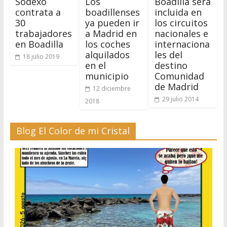
Sodexo
Los
Boadilla será
contrata a
boadillenses
incluida en
30
ya pueden ir
los circuitos
trabajadores
a Madrid en
nacionales e
en Boadilla
los coches
internaciona
alquilados
les del
18 julio 2019
en el
destino
municipio
Comunidad
de Madrid
12 diciembre
29 julio 2014
2018
Blog El Color de mi Cristal