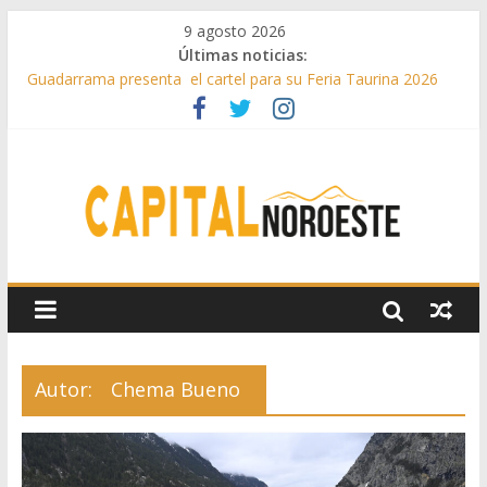
9 agosto 2026
Últimas noticias:
Guadarrama presenta el cartel para su Feria Taurina 2026
Hey Kid e Inazio en ‘La Gran Noche del Indie’ de las fiestas
patronales de Pozuelo
El Festival Escenas de Verano llega al ecuador de su VII
edición con conciertos, cine y artes escénicas
Boadilla destinó más de 11 millones de euros a ayudas y
beneficios fiscales en 2025
Alerta de consumos inusuales de agua potable gracias a la
telelectura de Canal de Isabel II
Autor:
Chema Bueno