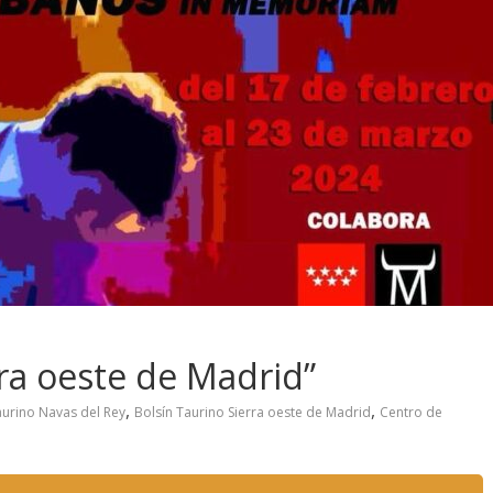
rra oeste de Madrid”
,
,
aurino Navas del Rey
Bolsín Taurino Sierra oeste de Madrid
Centro de