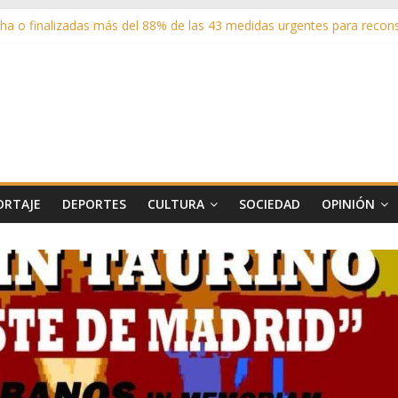
a o finalizadas más del 88% de las 43 medidas urgentes para reconst
sistentes en los espectáculos de la programación cultural de Las Ro
adrid entrega cerca de medio millón de kilos de forraje a las ganade
 sus zonas verdes en 2025 con 1360 nuevos árboles, más de 6700 arbu
 matricula 2026-2027 del Aula de Humanidades
ORTAJE
DEPORTES
CULTURA
SOCIEDAD
OPINIÓN