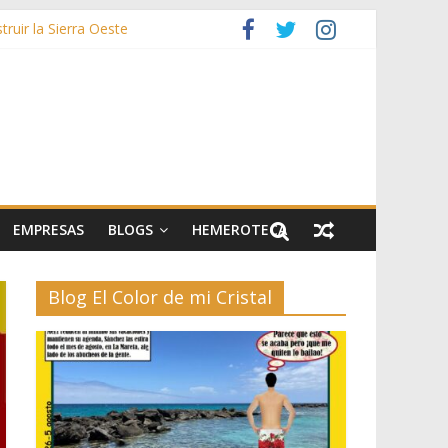
ruir la Sierra Oeste
zas
rías afectadas por los incendios de la Sierra Oeste
stos y 42.000 flores
EMPRESAS
BLOGS
HEMEROTECA
Blog El Color de mi Cristal