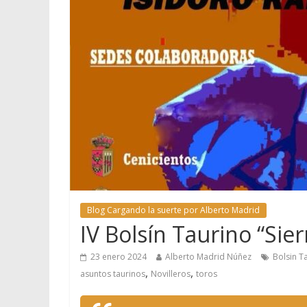
Blog Cargando la suerte por Alberto Madrid
IV Bolsín Taurino “Sie
23 enero 2024
Alberto Madrid Núñez
Bolsin T
,
,
asuntos taurinos
Novilleros
toros