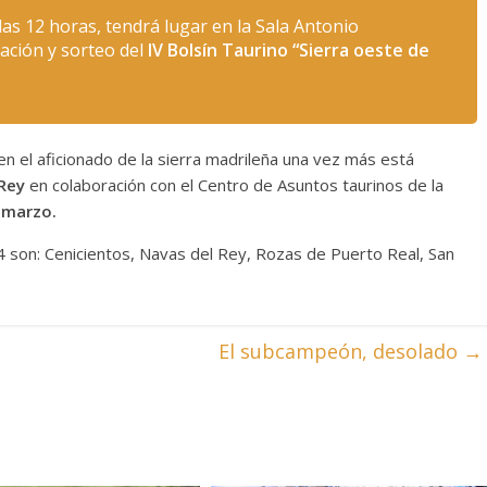
as 12 horas, tendrá lugar en la Sala Antonio
ación y sorteo del
IV Bolsín Taurino “Sierra oeste de
en el aficionado de la sierra madrileña una vez más está
Rey
en colaboración con el Centro de Asuntos taurinos de la
e marzo.
4 son: Cenicientos, Navas del Rey, Rozas de Puerto Real, San
El subcampeón, desolado
→