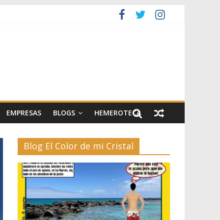
artes escénicas
el II
EMPRESAS
BLOGS
HEMEROTECA
Blog El Color de mi Cristal