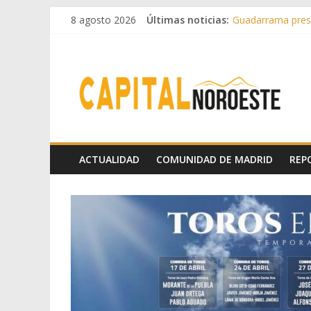
8 agosto 2026
Últimas noticias:
Guadarrama prese
Hey Kid e Inazio 
El Festival Escen
Boadilla destinó 
Alerta de consumo
ACTUALIDAD
COMUNIDAD DE MADRID
REP