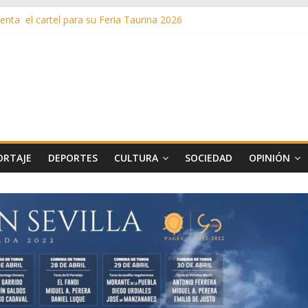
nta el cartel para su Feria Taurina 2026
en ‘La Gran Noche del Indie’ de las fiestas patronales de Pozuelo
as de Verano llega al ecuador de su VII edición con conciertos, cine y 
más de 11 millones de euros a ayudas y beneficios fiscales en 2025
s inusuales de agua potable gracias a la telelectura de Canal de Isab
ORTAJE
DEPORTES
CULTURA
SOCIEDAD
OPINIÓN