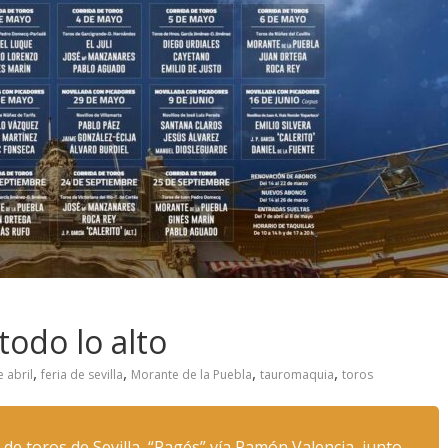
 todo lo alto
,
,
,
,
e abril
feria de sevilla
Morante de la Puebla
tauromaquia
toros
 de toros de Sevilla, “Pagés” vía Ramón Valencia, junto