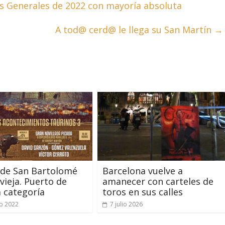
 Generales de 2022 con mayoría absoluta
A tod@ cerd@ le llega su San Martín
→
 de San Bartolomé
Barcelona vuelve a
vieja. Puerto de
amanecer con carteles de
 categoría
toros en sus calles
o 2022
7 julio 2026