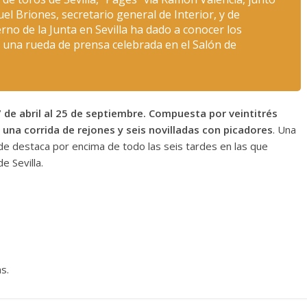
 Briones, secretario general de Interior, y de
no de la Junta en Sevilla ha dado a conocer los
n una rueda de prensa celebrada en el Salón de
7 de abril al 25 de septiembre. Compuesta por veintitrés
, una corrida de rejones y seis novilladas con picadores
. Una
nde destaca por encima de todo las seis tardes en las que
e Sevilla.
s.