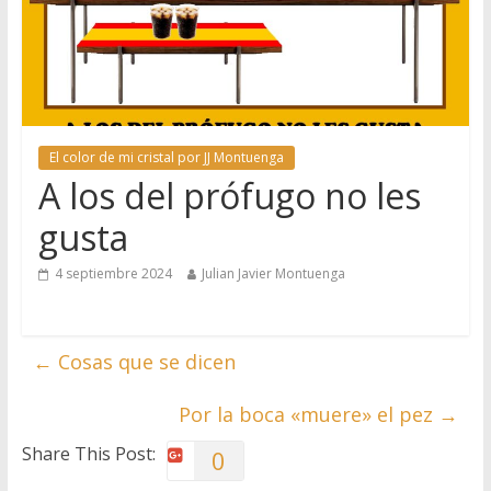
El color de mi cristal por JJ Montuenga
A los del prófugo no les
gusta
4 septiembre 2024
Julian Javier Montuenga
←
Cosas que se dicen
Por la boca «muere» el pez
→
Share This Post:
0