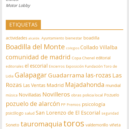
Motor Lobby
ETIQUETAS
actividades
boadilla
bienestar
Ayuntamiento
alcalde.
Boadilla del Monte
Collado Villalba
colegios
comunidad de madrid
editorial
Copa Chenel
el escorial
editoriales
Encierros
Exposición
Fundación Toro de
Galapagar
las-rozas
Guadarrama
Las
Lidia
Rozas
Majadahonda
Madrid
Las Ventas
mundial
Novilleros
Novilladas
Pozuelo
obras
policia local
música
pozuelo de alarcón
psicología
PP
Premios
San Lorenzo de El Escorial
psicólogo
salud
seguridad
toros
tauromaquia
Soneto
valdemorillo
viñeta