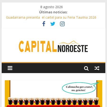
8 agosto 2026
Últimas noticias:
Guadarrama presenta el cartel para su Feria Taurina 2026
Hey Kid e Inazio en ‘La Gran Noche del Indie’ de las fiestas
patronales de Pozuelo
El Festival Escenas de Verano llega al ecuador de su VII
edición con conciertos, cine y artes escénicas
Boadilla destinó más de 11 millones de euros a ayudas y
beneficios fiscales en 2025
Alerta de consumos inusuales de agua potable gracias a la
telelectura de Canal de Isabel II