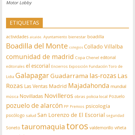
Motor Lobby
ETIQUETAS
actividades
boadilla
bienestar
Ayuntamiento
alcalde.
Boadilla del Monte
Collado Villalba
colegios
comunidad de madrid
editorial
Copa Chenel
el escorial
editoriales
Encierros
Exposición
Fundación Toro de
Galapagar
las-rozas
Guadarrama
Las
Lidia
Rozas
Majadahonda
Madrid
Las Ventas
mundial
Novilleros
Novilladas
Pozuelo
obras
policia local
música
pozuelo de alarcón
psicología
PP
Premios
San Lorenzo de El Escorial
psicólogo
salud
seguridad
toros
tauromaquia
Soneto
valdemorillo
viñeta