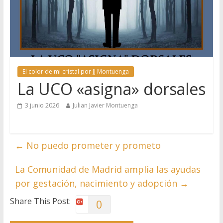
El color de mi cristal por JJ Montuenga
La UCO «asigna» dorsales
3 junio 2026
Julian Javier Montuenga
←
No puedo prometer y prometo
La Comunidad de Madrid amplia las ayudas
por gestación, nacimiento y adopción
→
Share This Post:
0