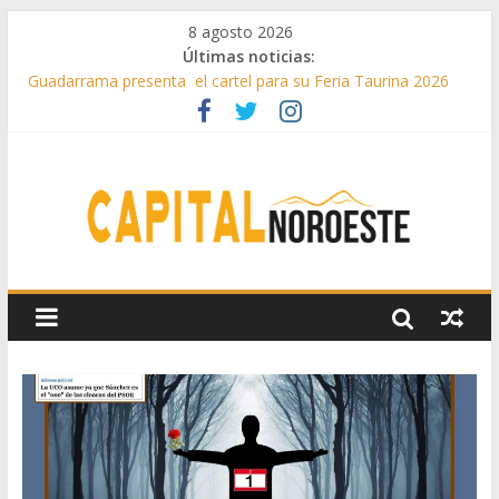
8 agosto 2026
Últimas noticias:
Guadarrama presenta el cartel para su Feria Taurina 2026
Hey Kid e Inazio en ‘La Gran Noche del Indie’ de las fiestas
patronales de Pozuelo
El Festival Escenas de Verano llega al ecuador de su VII
edición con conciertos, cine y artes escénicas
Boadilla destinó más de 11 millones de euros a ayudas y
beneficios fiscales en 2025
Alerta de consumos inusuales de agua potable gracias a la
telelectura de Canal de Isabel II