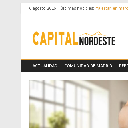
6 agosto 2026
Últimas noticias:
Ya están en march
Cerca de 33.000 a
La Comunidad de M
Boadilla reforzó
Guadarrama abre
ACTUALIDAD
COMUNIDAD DE MADRID
REP