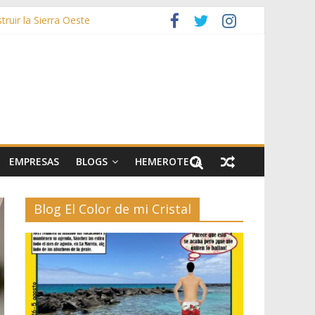
ruir la Sierra Oeste
zas
rías afectadas por los incendios de la Sierra Oeste
stos y 42.000 flores
EMPRESAS
BLOGS
HEMEROTECA
Blog El Color de mi Cristal