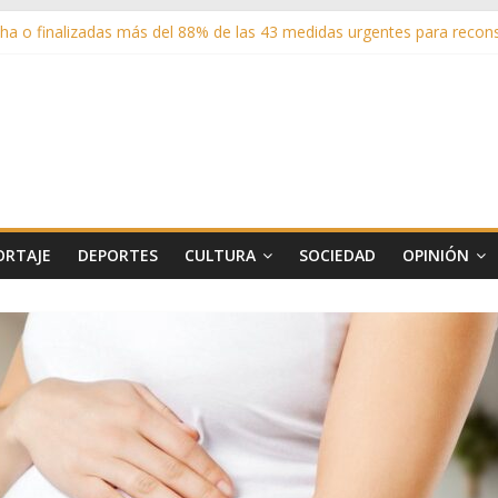
a o finalizadas más del 88% de las 43 medidas urgentes para reconst
sistentes en los espectáculos de la programación cultural de Las Ro
adrid entrega cerca de medio millón de kilos de forraje a las ganade
 sus zonas verdes en 2025 con 1360 nuevos árboles, más de 6700 arbu
 matricula 2026-2027 del Aula de Humanidades
ORTAJE
DEPORTES
CULTURA
SOCIEDAD
OPINIÓN