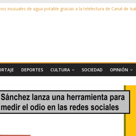
s inusuales de agua potable gracias a la telelectura de Canal de Isab
ño rescata la historia taurina de Casavieja con una exposición de dib
en ‘La Gran Noche del Indie’ de las fiestas patronales de Pozuelo
as de Verano llega al ecuador de su VII edición con conciertos, cine y 
más de 11 millones de euros a ayudas y beneficios fiscales en 2025
ORTAJE
DEPORTES
CULTURA
SOCIEDAD
OPINIÓN