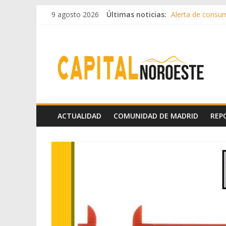
9 agosto 2026
Últimas noticias:
Alerta de consumo
Francisco Garcinu
Hey Kid e Inazio 
El Festival Escen
Boadilla destinó 
ACTUALIDAD
COMUNIDAD DE MADRID
REP