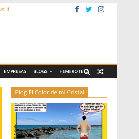
el II
ujos durante las fiestas patronales
artes escénicas
EMPRESAS
BLOGS
HEMEROTECA
Blog El Color de mi Cristal