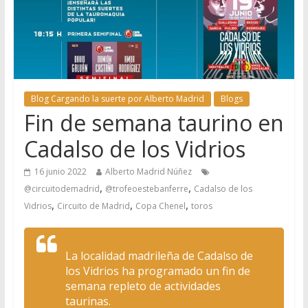
Blog Cargando la suerte por Alberto Madrid
Blogs
Fin de semana taurino en
Cadalso de los Vidrios
16 junio 2022
Alberto Madrid Núñez
,
,
@circuitodemadrid
@trofeoestebanferre
Cadalso de los
,
,
,
Vidrios
Circuito de Madrid
Copa Chenel
toros
La localidad madrileña de Cadalso de
los Vidrios ha programado un fin de
semana repleto de actividades
taurinas.