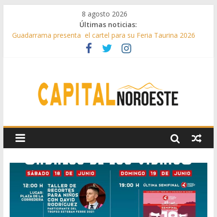
8 agosto 2026
Últimas noticias:
Guadarrama presenta el cartel para su Feria Taurina 2026
Hey Kid e Inazio en ‘La Gran Noche del Indie’ de las fiestas
patronales de Pozuelo
El Festival Escenas de Verano llega al ecuador de su VII
edición con conciertos, cine y artes escénicas
Boadilla destinó más de 11 millones de euros a ayudas y
beneficios fiscales en 2025
Alerta de consumos inusuales de agua potable gracias a la
telelectura de Canal de Isabel II