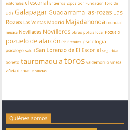
el escorial
editoriales
Encierros
Exposición
Fundación Toro de
Galapagar
las-rozas
Guadarrama
Las
Lidia
Rozas
Majadahonda
Madrid
Las Ventas
mundial
Novilleros
Novilladas
Pozuelo
obras
policia local
música
pozuelo de alarcón
psicología
PP
Premios
San Lorenzo de El Escorial
psicólogo
salud
seguridad
toros
tauromaquia
Soneto
valdemorillo
viñeta
viñeta de humor
viñetas
Quiénes somos