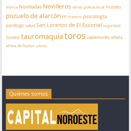
Novilleros
Novilladas
Pozuelo
obras
policia local
música
pozuelo de alarcón
psicología
PP
Premios
San Lorenzo de El Escorial
psicólogo
salud
seguridad
toros
tauromaquia
Soneto
valdemorillo
viñeta
viñeta de humor
viñetas
Quiénes somos