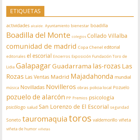
ETIQUETAS
actividades
boadilla
bienestar
Ayuntamiento
alcalde.
Boadilla del Monte
Collado Villalba
colegios
comunidad de madrid
editorial
Copa Chenel
el escorial
editoriales
Encierros
Exposición
Fundación Toro de
Galapagar
las-rozas
Guadarrama
Las
Lidia
Rozas
Majadahonda
Madrid
Las Ventas
mundial
Novilleros
Novilladas
Pozuelo
obras
policia local
música
pozuelo de alarcón
psicología
PP
Premios
San Lorenzo de El Escorial
psicólogo
salud
seguridad
toros
tauromaquia
Soneto
valdemorillo
viñeta
viñeta de humor
viñetas