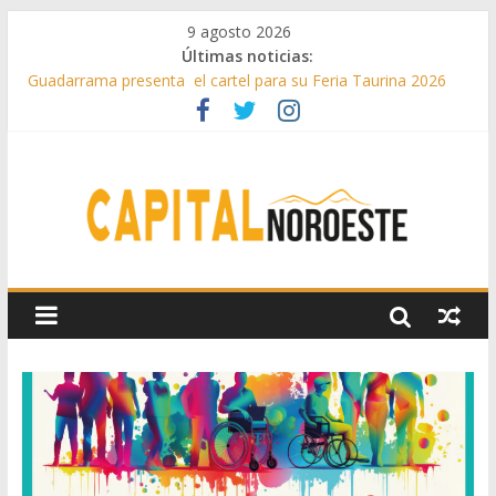
9 agosto 2026
Últimas noticias:
Guadarrama presenta el cartel para su Feria Taurina 2026
Hey Kid e Inazio en ‘La Gran Noche del Indie’ de las fiestas
patronales de Pozuelo
El Festival Escenas de Verano llega al ecuador de su VII
edición con conciertos, cine y artes escénicas
Boadilla destinó más de 11 millones de euros a ayudas y
beneficios fiscales en 2025
Alerta de consumos inusuales de agua potable gracias a la
telelectura de Canal de Isabel II