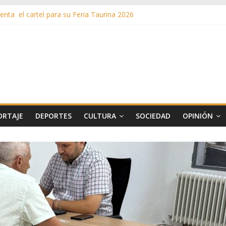
nta el cartel para su Feria Taurina 2026
en ‘La Gran Noche del Indie’ de las fiestas patronales de Pozuelo
as de Verano llega al ecuador de su VII edición con conciertos, cine y 
más de 11 millones de euros a ayudas y beneficios fiscales en 2025
s inusuales de agua potable gracias a la telelectura de Canal de Isab
ORTAJE
DEPORTES
CULTURA
SOCIEDAD
OPINIÓN