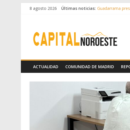
8 agosto 2026
Últimas noticias:
Guadarrama prese
Hey Kid e Inazio 
El Festival Escen
Boadilla destinó 
Alerta de consumo
ACTUALIDAD
COMUNIDAD DE MADRID
REP