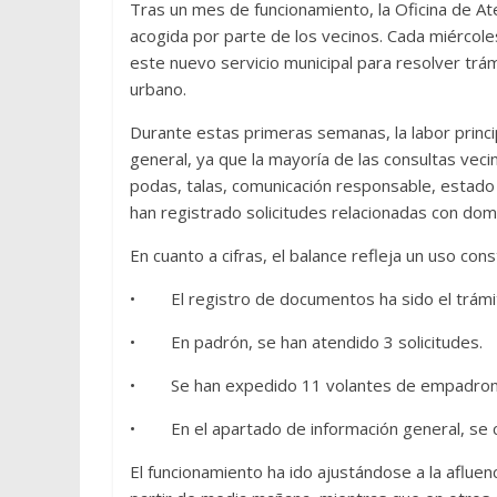
Tras un mes de funcionamiento, la Oficina de At
acogida por parte de los vecinos. Cada miércol
este nuevo servicio municipal para resolver trá
urbano.
Durante estas primeras semanas, la labor princi
general, ya que la mayoría de las consultas veci
podas, talas, comunicación responsable, estado
han registrado solicitudes relacionadas con domic
En cuanto a cifras, el balance refleja un uso cons
• El registro de documentos ha sido el trámi
• En padrón, se han atendido 3 solicitudes.
• Se han expedido 11 volantes de empadron
• En el apartado de información general, se co
El funcionamiento ha ido ajustándose a la afluen