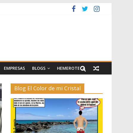
artes escénicas
el II
EMPRESAS
BLOGS
HEMEROTECA
Blog El Color de mi Cristal