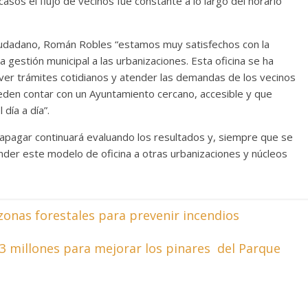
sos el flujo de vecinos fue constante a lo largo del horario
Ciudadano, Román Robles “estamos muy satisfechos con la
la gestión municipal a las urbanizaciones. Esta oficina se ha
lver trámites cotidianos y atender las demandas de los vecinos
eden contar con un Ayuntamiento cercano, accesible y que
día a día”.
lapagar continuará evaluando los resultados y, siempre que se
der este modelo de oficina a otras urbanizaciones y núcleos
zonas forestales para prevenir incendios
,3 millones para mejorar los pinares del Parque
→