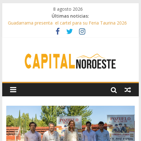
8 agosto 2026
Últimas noticias:
Guadarrama presenta el cartel para su Feria Taurina 2026
Hey Kid e Inazio en ‘La Gran Noche del Indie’ de las fiestas
patronales de Pozuelo
El Festival Escenas de Verano llega al ecuador de su VII
edición con conciertos, cine y artes escénicas
Boadilla destinó más de 11 millones de euros a ayudas y
beneficios fiscales en 2025
Alerta de consumos inusuales de agua potable gracias a la
telelectura de Canal de Isabel II