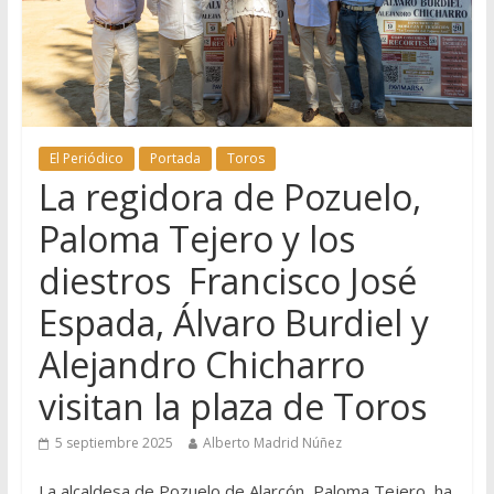
El Periódico
Portada
Toros
La regidora de Pozuelo,
Paloma Tejero y los
diestros Francisco José
Espada, Álvaro Burdiel y
Alejandro Chicharro
visitan la plaza de Toros
5 septiembre 2025
Alberto Madrid Núñez
La alcaldesa de Pozuelo de Alarcón, Paloma Tejero, ha