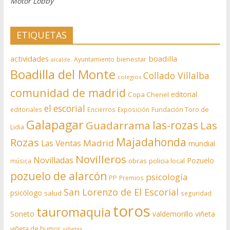
Motor Lobby
ETIQUETAS
actividades
boadilla
bienestar
Ayuntamiento
alcalde.
Boadilla del Monte
Collado Villalba
colegios
comunidad de madrid
editorial
Copa Chenel
el escorial
editoriales
Encierros
Exposición
Fundación Toro de
Galapagar
las-rozas
Guadarrama
Las
Lidia
Rozas
Majadahonda
Madrid
Las Ventas
mundial
Novilleros
Novilladas
Pozuelo
obras
policia local
música
pozuelo de alarcón
psicología
PP
Premios
San Lorenzo de El Escorial
psicólogo
salud
seguridad
toros
tauromaquia
Soneto
valdemorillo
viñeta
viñeta de humor
viñetas