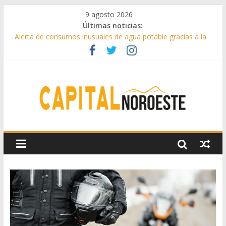
9 agosto 2026
Últimas noticias:
Alerta de consumos inusuales de agua potable gracias a la
telelectura de Canal de Isabel II
Francisco Garcinuño rescata la historia taurina de Casavieja
con una exposición de dibujos durante las fiestas patronales
Hey Kid e Inazio en ‘La Gran Noche del Indie’ de las fiestas
patronales de Pozuelo
El Festival Escenas de Verano llega al ecuador de su VII
edición con conciertos, cine y artes escénicas
Boadilla destinó más de 11 millones de euros a ayudas y
beneficios fiscales en 2025