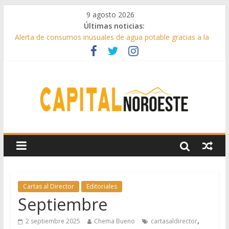
9 agosto 2026
Últimas noticias:
Alerta de consumos inusuales de agua potable gracias a la
telelectura de Canal de Isabel II
Francisco Garcinuño rescata la historia taurina de Casavieja
con una exposición de dibujos durante las fiestas patronales
Hey Kid e Inazio en ‘La Gran Noche del Indie’ de las fiestas
patronales de Pozuelo
El Festival Escenas de Verano llega al ecuador de su VII
edición con conciertos, cine y artes escénicas
Boadilla destinó más de 11 millones de euros a ayudas y
beneficios fiscales en 2025
Cartas al Director
Editoriales
Septiembre
,
2 septiembre 2025
Chema Bueno
cartasaldirector