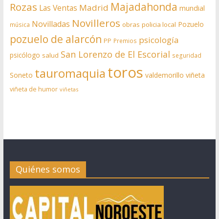
Rozas
Majadahonda
Madrid
Las Ventas
mundial
Novilleros
Novilladas
Pozuelo
obras
policia local
música
pozuelo de alarcón
psicología
PP
Premios
San Lorenzo de El Escorial
psicólogo
salud
seguridad
toros
tauromaquia
Soneto
valdemorillo
viñeta
viñeta de humor
viñetas
Quiénes somos