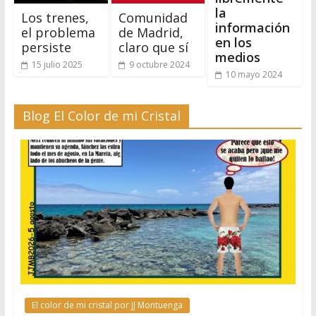
la
Los trenes,
Comunidad
información
el problema
de Madrid,
en los
persiste
claro que sí
medios
15 julio 2025
9 octubre 2024
10 mayo 2024
Blog El Color de mi Cristal
El color de mi cristal por JJ Montuenga