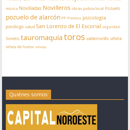
Novilleros
Novilladas
Pozuelo
obras
policia local
música
pozuelo de alarcón
psicología
PP
Premios
San Lorenzo de El Escorial
psicólogo
salud
seguridad
toros
tauromaquia
Soneto
valdemorillo
viñeta
viñeta de humor
viñetas
Quiénes somos