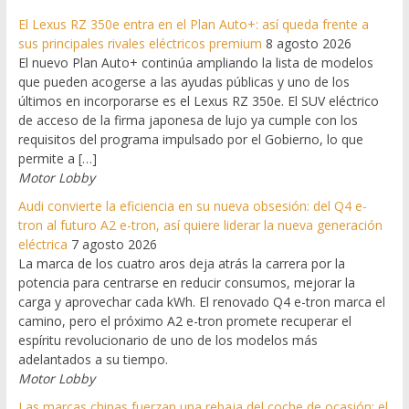
El Lexus RZ 350e entra en el Plan Auto+: así queda frente a
sus principales rivales eléctricos premium
8 agosto 2026
El nuevo Plan Auto+ continúa ampliando la lista de modelos
que pueden acogerse a las ayudas públicas y uno de los
últimos en incorporarse es el Lexus RZ 350e. El SUV eléctrico
de acceso de la firma japonesa de lujo ya cumple con los
requisitos del programa impulsado por el Gobierno, lo que
permite a […]
Motor Lobby
Audi convierte la eficiencia en su nueva obsesión: del Q4 e-
tron al futuro A2 e-tron, así quiere liderar la nueva generación
eléctrica
7 agosto 2026
La marca de los cuatro aros deja atrás la carrera por la
potencia para centrarse en reducir consumos, mejorar la
carga y aprovechar cada kWh. El renovado Q4 e-tron marca el
camino, pero el próximo A2 e-tron promete recuperar el
espíritu revolucionario de uno de los modelos más
adelantados a su tiempo.
Motor Lobby
Las marcas chinas fuerzan una rebaja del coche de ocasión: el