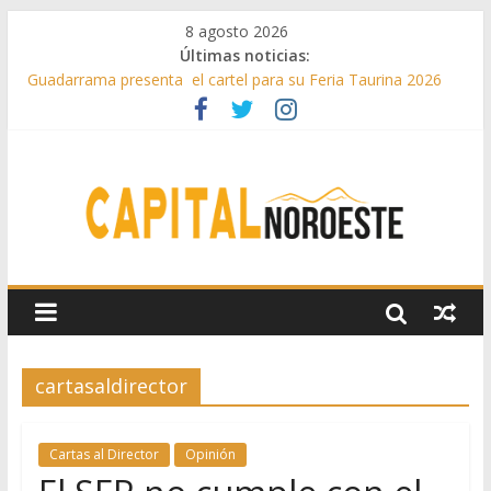
8 agosto 2026
Últimas noticias:
Guadarrama presenta el cartel para su Feria Taurina 2026
Hey Kid e Inazio en ‘La Gran Noche del Indie’ de las fiestas
patronales de Pozuelo
El Festival Escenas de Verano llega al ecuador de su VII
edición con conciertos, cine y artes escénicas
Boadilla destinó más de 11 millones de euros a ayudas y
beneficios fiscales en 2025
Alerta de consumos inusuales de agua potable gracias a la
telelectura de Canal de Isabel II
cartasaldirector
Cartas al Director
Opinión