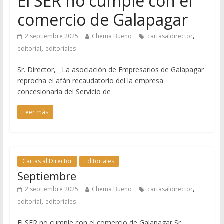
El SER no cumple con el
comercio de Galapagar
,
2 septiembre 2025
Chema Bueno
cartasaldirector
,
editorial
editoriales
Sr. Director, La asociación de Empresarios de Galapagar
reprocha el afán recaudatorio del la empresa
concesionaria del Servicio de
Leer más
Cartas al Director
Editoriales
Septiembre
,
2 septiembre 2025
Chema Bueno
cartasaldirector
,
editorial
editoriales
El SER no cumple con el comercio de Galapagar Sr.