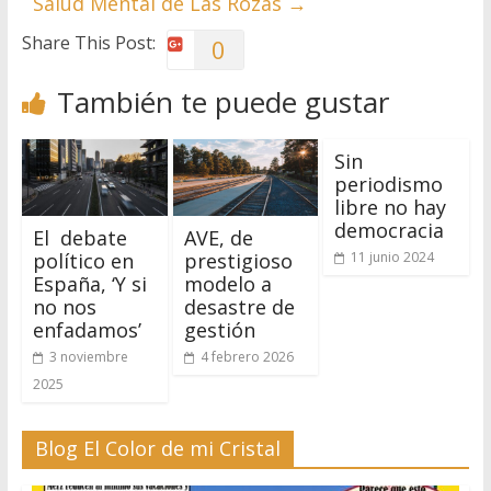
Salud Mental de Las Rozas
→
Share This Post:
0
También te puede gustar
Sin
periodismo
libre no hay
democracia
El debate
AVE, de
político en
prestigioso
11 junio 2024
España, ‘Y si
modelo a
no nos
desastre de
enfadamos’
gestión
3 noviembre
4 febrero 2026
2025
Blog El Color de mi Cristal