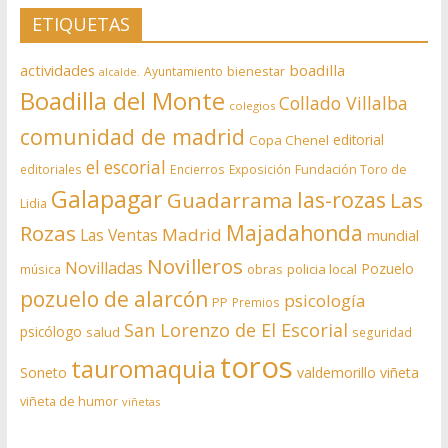
ETIQUETAS
actividades
boadilla
bienestar
Ayuntamiento
alcalde.
Boadilla del Monte
Collado Villalba
colegios
comunidad de madrid
editorial
Copa Chenel
el escorial
editoriales
Encierros
Exposición
Fundación Toro de
Galapagar
las-rozas
Guadarrama
Las
Lidia
Rozas
Majadahonda
Madrid
Las Ventas
mundial
Novilleros
Novilladas
Pozuelo
obras
policia local
música
pozuelo de alarcón
psicología
PP
Premios
San Lorenzo de El Escorial
psicólogo
salud
seguridad
toros
tauromaquia
Soneto
valdemorillo
viñeta
viñeta de humor
viñetas