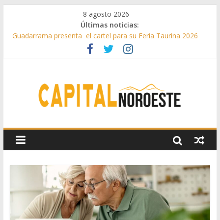
8 agosto 2026
Últimas noticias:
Guadarrama presenta el cartel para su Feria Taurina 2026
Hey Kid e Inazio en ‘La Gran Noche del Indie’ de las fiestas
patronales de Pozuelo
El Festival Escenas de Verano llega al ecuador de su VII
edición con conciertos, cine y artes escénicas
Boadilla destinó más de 11 millones de euros a ayudas y
beneficios fiscales en 2025
Alerta de consumos inusuales de agua potable gracias a la
telelectura de Canal de Isabel II