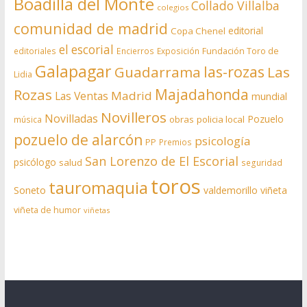
Boadilla del Monte
Collado Villalba
colegios
comunidad de madrid
editorial
Copa Chenel
el escorial
editoriales
Encierros
Exposición
Fundación Toro de
Galapagar
las-rozas
Guadarrama
Las
Lidia
Rozas
Majadahonda
Madrid
Las Ventas
mundial
Novilleros
Novilladas
Pozuelo
obras
policia local
música
pozuelo de alarcón
psicología
PP
Premios
San Lorenzo de El Escorial
psicólogo
salud
seguridad
toros
tauromaquia
Soneto
valdemorillo
viñeta
viñeta de humor
viñetas