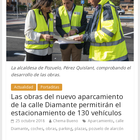
La alcaldesa de Pozuelo, Pérez Quislant, comprobando el
desarrollo de las obras.
Actualidad
Portaditas
Las obras del nuevo aparcamiento
de la calle Diamante permitirán el
estacionamiento de 130 vehículos
,
25 octubre 2018
Chema Bueno
Aparcamiento
calle
,
,
,
,
,
Diamante
coches
obras
parking
plazas
pozuelo de alarcón