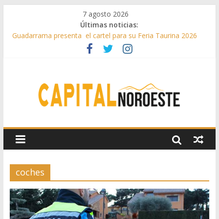
7 agosto 2026
Últimas noticias:
Guadarrama presenta el cartel para su Feria Taurina 2026
Hey Kid e Inazio en ‘La Gran Noche del Indie’ de las fiestas
patronales de Pozuelo
El Festival Escenas de Verano llega al ecuador de su VII
edición con conciertos, cine y artes escénicas
Boadilla destinó más de 11 millones de euros a ayudas y
beneficios fiscales en 2025
Alerta de consumos inusuales de agua potable gracias a la
telelectura de Canal de Isabel II
coches