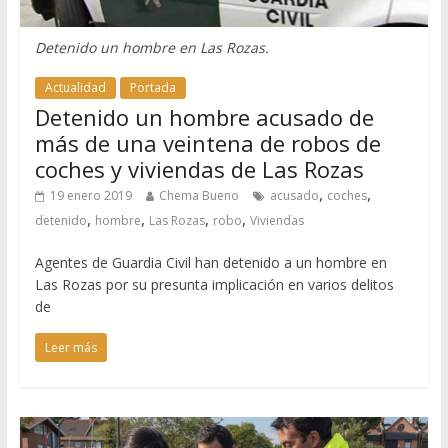
Detenido un hombre en Las Rozas.
Actualidad
Portada
Detenido un hombre acusado de
más de una veintena de robos de
coches y viviendas de Las Rozas
,
,
19 enero 2019
Chema Bueno
acusado
coches
,
,
,
,
detenido
hombre
Las Rozas
robo
Viviendas
Agentes de Guardia Civil han detenido a un hombre en
Las Rozas por su presunta implicación en varios delitos
de
Leer más