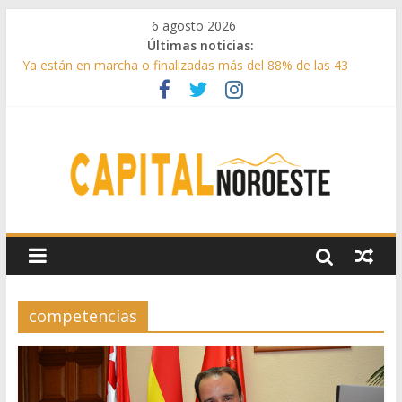
6 agosto 2026
Últimas noticias:
Ya están en marcha o finalizadas más del 88% de las 43
medidas urgentes para reconstruir la Sierra Oeste
Cerca de 33.000 asistentes en los espectáculos de la
programación cultural de Las Rozas
La Comunidad de Madrid entrega cerca de medio millón de
kilos de forraje a las ganaderías afectadas por los incendios
de la Sierra Oeste
Boadilla reforzó sus zonas verdes en 2025 con 1360 nuevos
árboles, más de 6700 arbustos y 42.000 flores
Guadarrama abre matricula 2026-2027 del Aula de
Humanidades
competencias