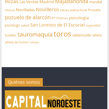
Rozas
Majadahonda
Madrid
Las Ventas
mundial
Novilleros
Novilladas
Pozuelo
obras
policia local
música
pozuelo de alarcón
psicología
PP
Premios
San Lorenzo de El Escorial
psicólogo
salud
seguridad
toros
tauromaquia
Soneto
valdemorillo
viñeta
viñeta de humor
viñetas
Quiénes somos