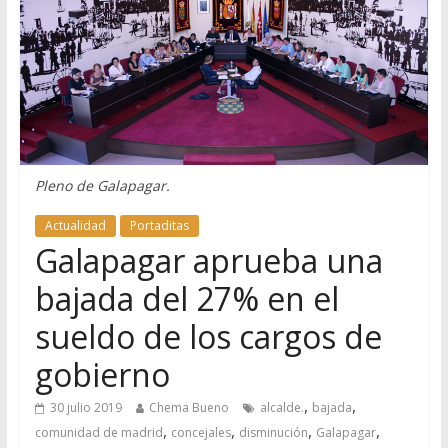
Pleno de Galapagar.
Actualidad
Portaditas
Galapagar aprueba una
bajada del 27% en el
sueldo de los cargos de
gobierno
,
,
30 julio 2019
Chema Bueno
alcalde.
bajada
,
,
,
,
comunidad de madrid
concejales
disminución
Galapagar