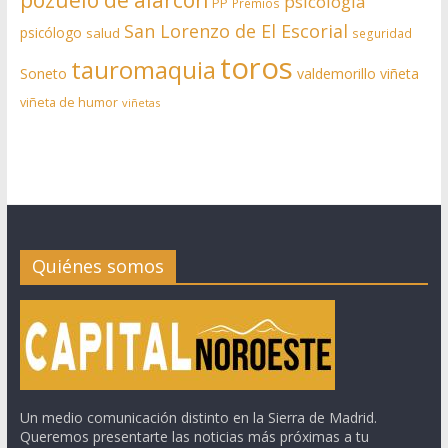
psicología
PP
Premios
San Lorenzo de El Escorial
psicólogo
salud
seguridad
toros
tauromaquia
Soneto
valdemorillo
viñeta
viñeta de humor
viñetas
Quiénes somos
Un medio comunicación distinto en la Sierra de Madrid.
Queremos presentarte las noticias más próximas a tu