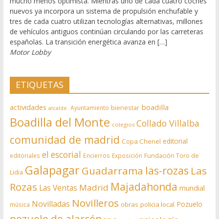
mucho menos optimista. Mientras uno de cada cuatro coches
nuevos ya incorpora un sistema de propulsión enchufable y
tres de cada cuatro utilizan tecnologías alternativas, millones
de vehículos antiguos continúan circulando por las carreteras
españolas. La transición energética avanza en […]
Motor Lobby
ETIQUETAS
actividades
boadilla
bienestar
Ayuntamiento
alcalde.
Boadilla del Monte
Collado Villalba
colegios
comunidad de madrid
editorial
Copa Chenel
el escorial
editoriales
Encierros
Exposición
Fundación Toro de
Galapagar
las-rozas
Guadarrama
Las
Lidia
Rozas
Majadahonda
Madrid
Las Ventas
mundial
Novilleros
Novilladas
Pozuelo
obras
policia local
música
pozuelo de alarcón