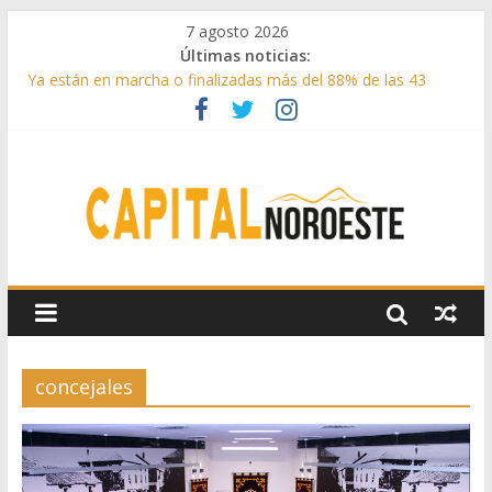
7 agosto 2026
Últimas noticias:
Ya están en marcha o finalizadas más del 88% de las 43
medidas urgentes para reconstruir la Sierra Oeste
Cerca de 33.000 asistentes en los espectáculos de la
programación cultural de Las Rozas
La Comunidad de Madrid entrega cerca de medio millón de
kilos de forraje a las ganaderías afectadas por los incendios
de la Sierra Oeste
Boadilla reforzó sus zonas verdes en 2025 con 1360 nuevos
árboles, más de 6700 arbustos y 42.000 flores
Guadarrama abre matricula 2026-2027 del Aula de
Humanidades
concejales