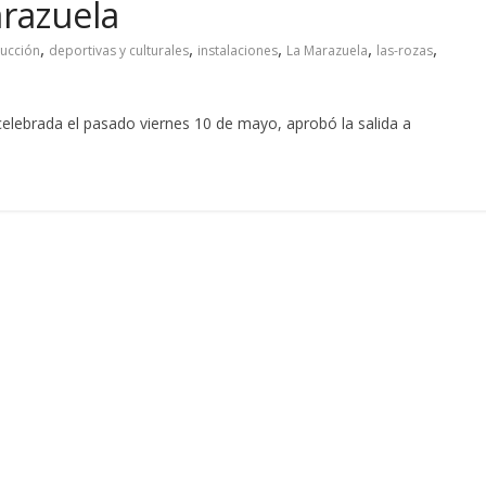
arazuela
,
,
,
,
,
rucción
deportivas y culturales
instalaciones
La Marazuela
las-rozas
elebrada el pasado viernes 10 de mayo, aprobó la salida a