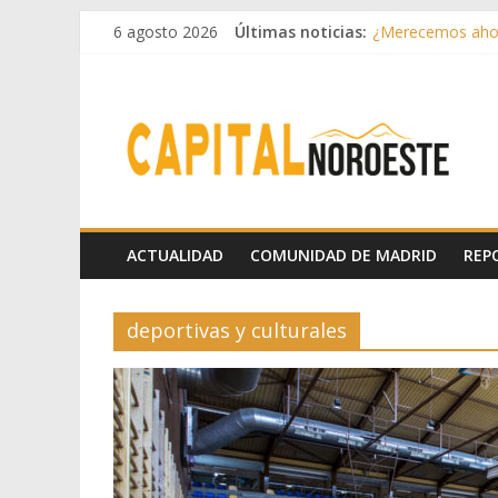
6 agosto 2026
Últimas noticias:
¿Merecemos ahor
Aprovechando el 
Infantino toma p
Conceptos sencil
Drama lírico
ACTUALIDAD
COMUNIDAD DE MADRID
REP
deportivas y culturales