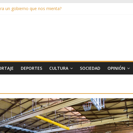
a un gobierno que nos mienta?
último verano
artido
los de entender
ORTAJE
DEPORTES
CULTURA
SOCIEDAD
OPINIÓN