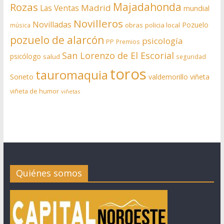
Rozas
Majadahonda
Madrid
Las Ventas
mundial
Novilleros
Novilladas
Pozuelo
obras
policia local
música
pozuelo de alarcón
psicología
PP
Premios
San Lorenzo de El Escorial
psicólogo
salud
seguridad
toros
tauromaquia
Soneto
valdemorillo
viñeta
viñeta de humor
viñetas
Quiénes somos