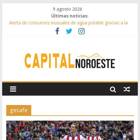
9 agosto 2026
Últimas noticias:
Alerta de consumos inusuales de agua potable gracias a la
telelectura de Canal de Isabel II
Francisco Garcinuño rescata la historia taurina de Casavieja
con una exposición de dibujos durante las fiestas patronales
Hey Kid e Inazio en ‘La Gran Noche del Indie’ de las fiestas
patronales de Pozuelo
El Festival Escenas de Verano llega al ecuador de su VII
edición con conciertos, cine y artes escénicas
Boadilla destinó más de 11 millones de euros a ayudas y
beneficios fiscales en 2025
getafe