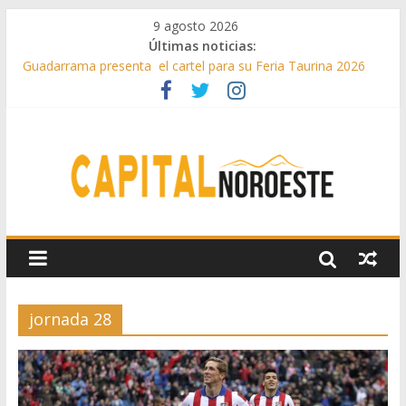
9 agosto 2026
Últimas noticias:
Guadarrama presenta el cartel para su Feria Taurina 2026
Hey Kid e Inazio en ‘La Gran Noche del Indie’ de las fiestas
patronales de Pozuelo
El Festival Escenas de Verano llega al ecuador de su VII
edición con conciertos, cine y artes escénicas
Boadilla destinó más de 11 millones de euros a ayudas y
beneficios fiscales en 2025
Alerta de consumos inusuales de agua potable gracias a la
telelectura de Canal de Isabel II
jornada 28