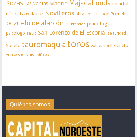
Rozas
Majadahonda
Madrid
Las Ventas
mundial
Novilleros
Novilladas
Pozuelo
obras
policia local
música
pozuelo de alarcón
psicología
PP
Premios
San Lorenzo de El Escorial
psicólogo
salud
seguridad
toros
tauromaquia
Soneto
valdemorillo
viñeta
viñeta de humor
viñetas
Quiénes somos