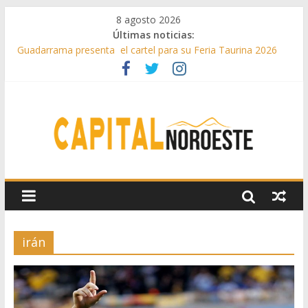
8 agosto 2026
Últimas noticias:
Guadarrama presenta el cartel para su Feria Taurina 2026
Hey Kid e Inazio en ‘La Gran Noche del Indie’ de las fiestas
patronales de Pozuelo
El Festival Escenas de Verano llega al ecuador de su VII
edición con conciertos, cine y artes escénicas
Boadilla destinó más de 11 millones de euros a ayudas y
beneficios fiscales en 2025
Alerta de consumos inusuales de agua potable gracias a la
telelectura de Canal de Isabel II
irán