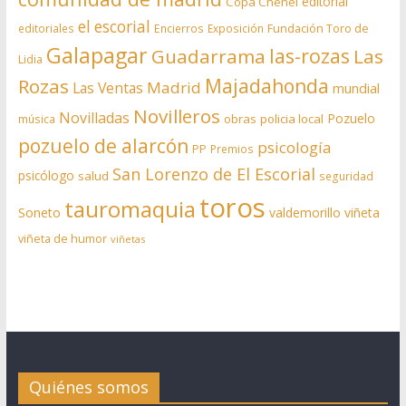
editorial
Copa Chenel
el escorial
editoriales
Encierros
Exposición
Fundación Toro de
Galapagar
las-rozas
Guadarrama
Las
Lidia
Rozas
Majadahonda
Madrid
Las Ventas
mundial
Novilleros
Novilladas
Pozuelo
obras
policia local
música
pozuelo de alarcón
psicología
PP
Premios
San Lorenzo de El Escorial
psicólogo
salud
seguridad
toros
tauromaquia
Soneto
valdemorillo
viñeta
viñeta de humor
viñetas
Quiénes somos