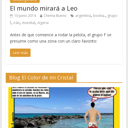
El mundo mirará a Leo
,
,
10 junio 2014
Chema Bueno
argentina
bosnia.
grupo
,
,
,
f
irán
mundial
nigeria
Antes de que comience a rodar la pelota, el grupo F se
presume como una zona con un claro favorito:
Leer más
Blog El Color de mi Cristal