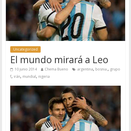
Uncategorized
El mundo mirará a Leo
,
,
10 junio 2014
Chema Bueno
argentina
bosnia.
grupo
,
,
,
f
irán
mundial
nigeria