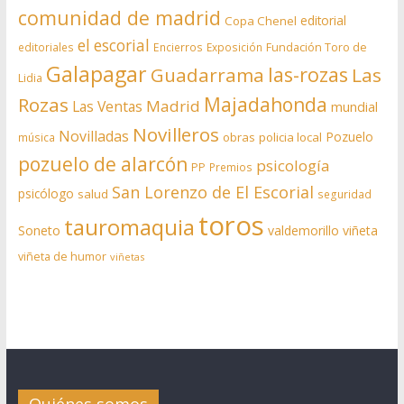
comunidad de madrid
editorial
Copa Chenel
el escorial
editoriales
Encierros
Exposición
Fundación Toro de
Galapagar
las-rozas
Guadarrama
Las
Lidia
Rozas
Majadahonda
Madrid
Las Ventas
mundial
Novilleros
Novilladas
Pozuelo
obras
policia local
música
pozuelo de alarcón
psicología
PP
Premios
San Lorenzo de El Escorial
psicólogo
salud
seguridad
toros
tauromaquia
Soneto
valdemorillo
viñeta
viñeta de humor
viñetas