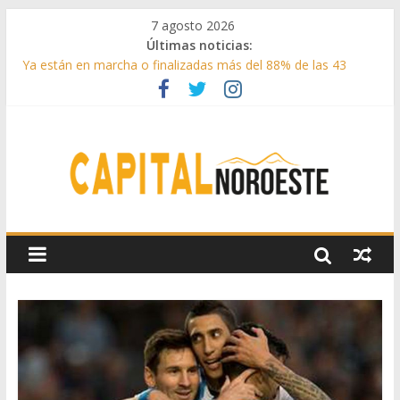
7 agosto 2026
Últimas noticias:
Ya están en marcha o finalizadas más del 88% de las 43
medidas urgentes para reconstruir la Sierra Oeste
Cerca de 33.000 asistentes en los espectáculos de la
programación cultural de Las Rozas
La Comunidad de Madrid entrega cerca de medio millón de
kilos de forraje a las ganaderías afectadas por los incendios
de la Sierra Oeste
Boadilla reforzó sus zonas verdes en 2025 con 1360 nuevos
árboles, más de 6700 arbustos y 42.000 flores
Guadarrama abre matricula 2026-2027 del Aula de
Humanidades