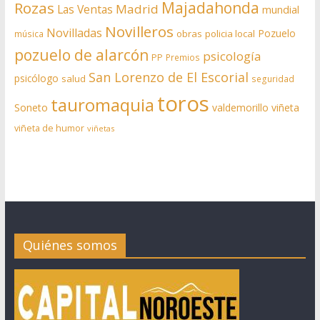
Rozas
Majadahonda
Madrid
Las Ventas
mundial
Novilleros
Novilladas
Pozuelo
obras
policia local
música
pozuelo de alarcón
psicología
PP
Premios
San Lorenzo de El Escorial
psicólogo
salud
seguridad
toros
tauromaquia
Soneto
valdemorillo
viñeta
viñeta de humor
viñetas
Quiénes somos