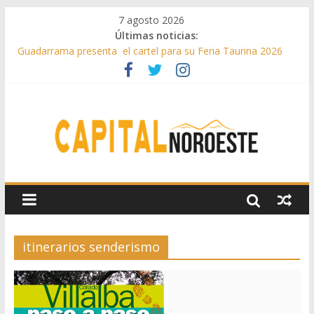
7 agosto 2026
Últimas noticias:
Guadarrama presenta el cartel para su Feria Taurina 2026
Hey Kid e Inazio en ‘La Gran Noche del Indie’ de las fiestas
patronales de Pozuelo
El Festival Escenas de Verano llega al ecuador de su VII
edición con conciertos, cine y artes escénicas
Boadilla destinó más de 11 millones de euros a ayudas y
beneficios fiscales en 2025
Alerta de consumos inusuales de agua potable gracias a la
telelectura de Canal de Isabel II
itinerarios senderismo