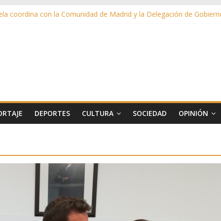
la coordina con la Comunidad de Madrid y la Delegación de Gobierno 
as de Verano llega al ecuador de su VII edición con conciertos, cine y 
más de 11 millones de euros a ayudas y beneficios fiscales en 2025
s inusuales de agua potable gracias a la telelectura de Canal de Isab
nta el cartel para su Feria Taurina 2026
ORTAJE
DEPORTES
CULTURA
SOCIEDAD
OPINIÓN