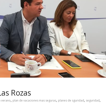
Las Rozas
,
,
,
,
n verano
plan de vacaciones mas seguras
planes de sguridad
seguridad