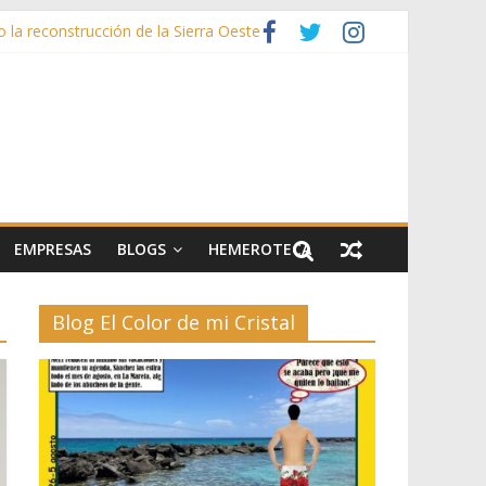
la reconstrucción de la Sierra Oeste
artes escénicas
el II
EMPRESAS
BLOGS
HEMEROTECA
Blog El Color de mi Cristal