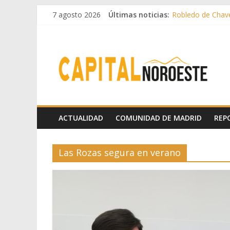
7 agosto 2026
Últimas noticias:
Robledo de Chave
El Festival Escen
Boadilla destinó 
Alerta de consumo
Guadarrama prese
ACTUALIDAD
COMUNIDAD DE MADRID
REP
Las Rozas segura en verano