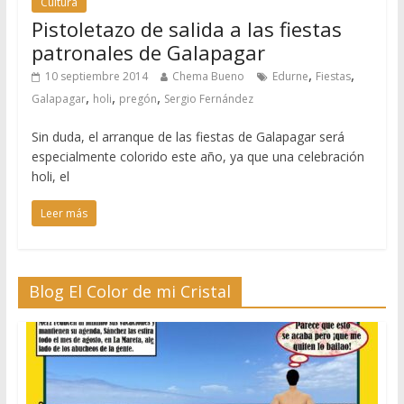
Cultura
Pistoletazo de salida a las fiestas
patronales de Galapagar
,
,
10 septiembre 2014
Chema Bueno
Edurne
Fiestas
,
,
,
Galapagar
holi
pregón
Sergio Fernández
Sin duda, el arranque de las fiestas de Galapagar será
especialmente colorido este año, ya que una celebración
holi, el
Leer más
Blog El Color de mi Cristal