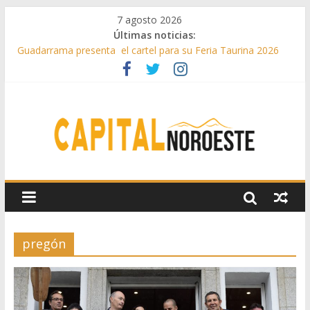
7 agosto 2026
Últimas noticias:
Guadarrama presenta el cartel para su Feria Taurina 2026
Hey Kid e Inazio en ‘La Gran Noche del Indie’ de las fiestas
patronales de Pozuelo
El Festival Escenas de Verano llega al ecuador de su VII
edición con conciertos, cine y artes escénicas
Boadilla destinó más de 11 millones de euros a ayudas y
beneficios fiscales en 2025
Alerta de consumos inusuales de agua potable gracias a la
telelectura de Canal de Isabel II
pregón