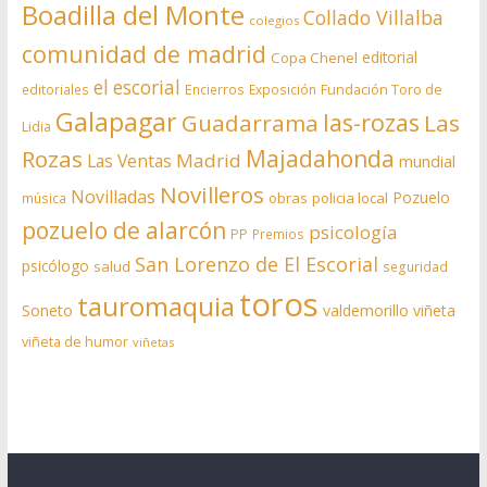
Boadilla del Monte
Collado Villalba
colegios
comunidad de madrid
editorial
Copa Chenel
el escorial
editoriales
Encierros
Exposición
Fundación Toro de
Galapagar
las-rozas
Guadarrama
Las
Lidia
Rozas
Majadahonda
Madrid
Las Ventas
mundial
Novilleros
Novilladas
Pozuelo
obras
policia local
música
pozuelo de alarcón
psicología
PP
Premios
San Lorenzo de El Escorial
psicólogo
salud
seguridad
toros
tauromaquia
Soneto
valdemorillo
viñeta
viñeta de humor
viñetas