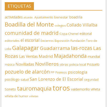
ETIQUETAS
actividades
boadilla
bienestar
Ayuntamiento
alcalde.
Boadilla del Monte
Collado Villalba
colegios
comunidad de madrid
editorial
Copa Chenel
el escorial
editoriales
Encierros
Exposición
Fundación Toro de
Galapagar
las-rozas
Guadarrama
Las
Lidia
Rozas
Majadahonda
Madrid
Las Ventas
mundial
Novilleros
Novilladas
Pozuelo
obras
policia local
música
pozuelo de alarcón
psicología
PP
Premios
San Lorenzo de El Escorial
psicólogo
salud
seguridad
toros
tauromaquia
Soneto
valdemorillo
viñeta
viñeta de humor
viñetas