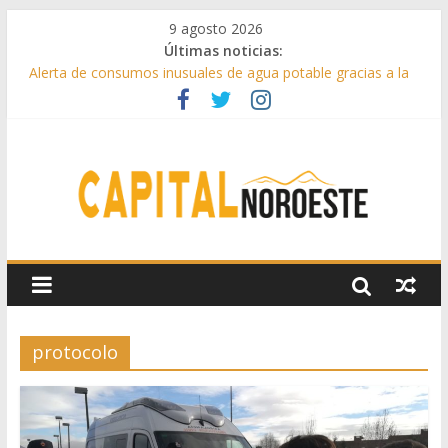
9 agosto 2026
Últimas noticias:
Alerta de consumos inusuales de agua potable gracias a la
telelectura de Canal de Isabel II
Francisco Garcinuño rescata la historia taurina de Casavieja
con una exposición de dibujos durante las fiestas patronales
Hey Kid e Inazio en ‘La Gran Noche del Indie’ de las fiestas
patronales de Pozuelo
El Festival Escenas de Verano llega al ecuador de su VII
edición con conciertos, cine y artes escénicas
Boadilla destinó más de 11 millones de euros a ayudas y
beneficios fiscales en 2025
protocolo