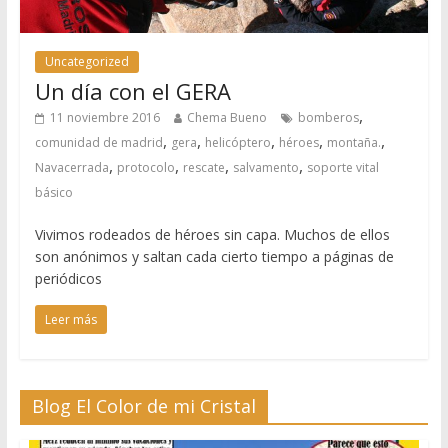
Uncategorized
Un día con el GERA
,
11 noviembre 2016
Chema Bueno
bomberos
,
,
,
,
,
comunidad de madrid
gera
helicóptero
héroes
montaña.
,
,
,
,
Navacerrada
protocolo
rescate
salvamento
soporte vital
básico
Vivimos rodeados de héroes sin capa. Muchos de ellos
son anónimos y saltan cada cierto tiempo a páginas de
periódicos
Leer más
Blog El Color de mi Cristal