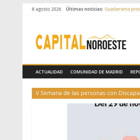
8 agosto 2026
Últimas noticias:
Guadarrama prese
Hey Kid e Inazio 
El Festival Escen
Boadilla destinó 
Alerta de consumo
ACTUALIDAD
COMUNIDAD DE MADRID
REP
V Semana de las personas con Discapac