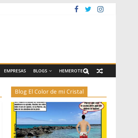
artes escénicas
el II
EMPRESAS
BLOGS
HEMEROTECA
Blog El Color de mi Cristal