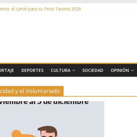
nta el cartel para su Feria Taurina 2026
en ‘La Gran Noche del Indie’ de las fiestas patronales de Pozuelo
as de Verano llega al ecuador de su VII edición con conciertos, cine y 
más de 11 millones de euros a ayudas y beneficios fiscales en 2025
s inusuales de agua potable gracias a la telelectura de Canal de Isab
ORTAJE
DEPORTES
CULTURA
SOCIEDAD
OPINIÓN
idad y el Voluntariado