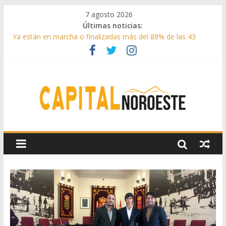
7 agosto 2026
Últimas noticias:
Ya están en marcha o finalizadas más del 88% de las 43
medidas urgentes para reconstruir la Sierra Oeste
Cerca de 33.000 asistentes en los espectáculos de la
programación cultural de Las Rozas
La Comunidad de Madrid entrega cerca de medio millón de
kilos de forraje a las ganaderías afectadas por los incendios
de la Sierra Oeste
Boadilla reforzó sus zonas verdes en 2025 con 1360 nuevos
árboles, más de 6700 arbustos y 42.000 flores
Guadarrama abre matricula 2026-2027 del Aula de
Humanidades