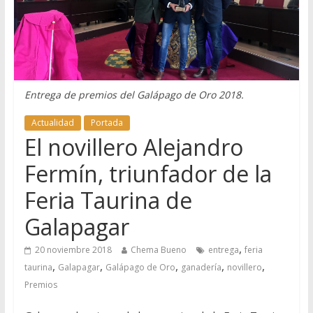
Entrega de premios del Galápago de Oro 2018.
Actualidad
Portada
El novillero Alejandro
Fermín, triunfador de la
Feria Taurina de
Galapagar
,
20 noviembre 2018
Chema Bueno
entrega
feria
,
,
,
,
,
taurina
Galapagar
Galápago de Oro
ganadería
novillero
Premios