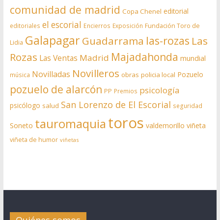
comunidad de madrid
editorial
Copa Chenel
el escorial
editoriales
Encierros
Exposición
Fundación Toro de
Galapagar
las-rozas
Guadarrama
Las
Lidia
Rozas
Majadahonda
Madrid
Las Ventas
mundial
Novilleros
Novilladas
Pozuelo
obras
policia local
música
pozuelo de alarcón
psicología
PP
Premios
San Lorenzo de El Escorial
psicólogo
salud
seguridad
toros
tauromaquia
Soneto
valdemorillo
viñeta
viñeta de humor
viñetas
Quiénes somos