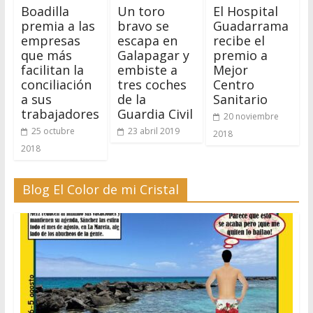
Boadilla
Un toro
El Hospital
premia a las
bravo se
Guadarrama
empresas
escapa en
recibe el
que más
Galapagar y
premio a
facilitan la
embiste a
Mejor
conciliación
tres coches
Centro
a sus
de la
Sanitario
trabajadores
Guardia Civil
20 noviembre
25 octubre
23 abril 2019
2018
2018
Blog El Color de mi Cristal