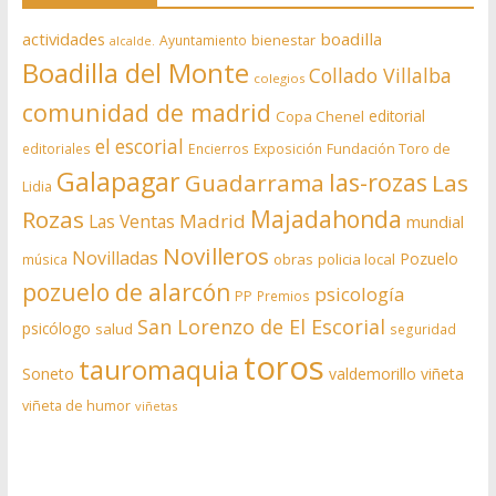
actividades
boadilla
bienestar
Ayuntamiento
alcalde.
Boadilla del Monte
Collado Villalba
colegios
comunidad de madrid
editorial
Copa Chenel
el escorial
editoriales
Encierros
Exposición
Fundación Toro de
Galapagar
las-rozas
Guadarrama
Las
Lidia
Rozas
Majadahonda
Madrid
Las Ventas
mundial
Novilleros
Novilladas
Pozuelo
obras
policia local
música
pozuelo de alarcón
psicología
PP
Premios
San Lorenzo de El Escorial
psicólogo
salud
seguridad
toros
tauromaquia
Soneto
valdemorillo
viñeta
viñeta de humor
viñetas