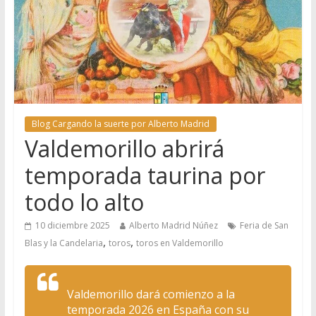
Blog Cargando la suerte por Alberto Madrid
Valdemorillo abrirá
temporada taurina por
todo lo alto
10 diciembre 2025
Alberto Madrid Núñez
Feria de San
,
,
Blas y la Candelaria
toros
toros en Valdemorillo
Valdemorillo dará comienzo a la
temporada 2026 en España con su