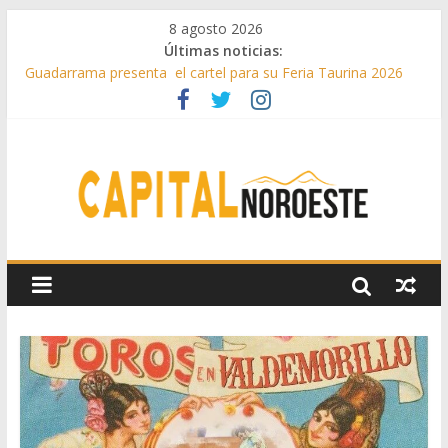
8 agosto 2026
Últimas noticias:
Guadarrama presenta el cartel para su Feria Taurina 2026
Hey Kid e Inazio en ‘La Gran Noche del Indie’ de las fiestas
patronales de Pozuelo
El Festival Escenas de Verano llega al ecuador de su VII
edición con conciertos, cine y artes escénicas
Boadilla destinó más de 11 millones de euros a ayudas y
beneficios fiscales en 2025
Alerta de consumos inusuales de agua potable gracias a la
telelectura de Canal de Isabel II