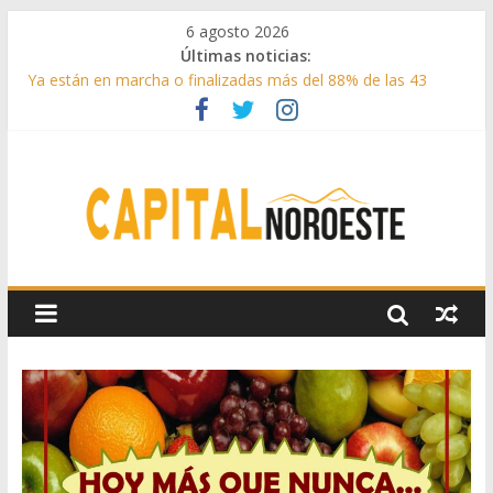
6 agosto 2026
Últimas noticias:
Ya están en marcha o finalizadas más del 88% de las 43
medidas urgentes para reconstruir la Sierra Oeste
Cerca de 33.000 asistentes en los espectáculos de la
programación cultural de Las Rozas
La Comunidad de Madrid entrega cerca de medio millón de
kilos de forraje a las ganaderías afectadas por los incendios
de la Sierra Oeste
Boadilla reforzó sus zonas verdes en 2025 con 1360 nuevos
árboles, más de 6700 arbustos y 42.000 flores
Guadarrama abre matricula 2026-2027 del Aula de
Humanidades