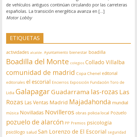
de vehículos antiguos continúan circulando por las carreteras
españolas. La transición energética avanza en […]
Motor Lobby
ETIQUETAS
actividades
boadilla
bienestar
Ayuntamiento
alcalde.
Boadilla del Monte
Collado Villalba
colegios
comunidad de madrid
editorial
Copa Chenel
el escorial
editoriales
Encierros
Exposición
Fundación Toro de
Galapagar
las-rozas
Guadarrama
Las
Lidia
Rozas
Majadahonda
Madrid
Las Ventas
mundial
Novilleros
Novilladas
Pozuelo
obras
policia local
música
pozuelo de alarcón
psicología
PP
Premios
San Lorenzo de El Escorial
psicólogo
salud
seguridad