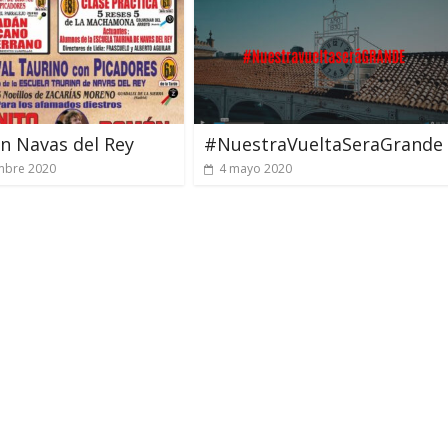
n Navas del Rey
#NuestraVueltaSeraGrande
mbre 2020
4 mayo 2020