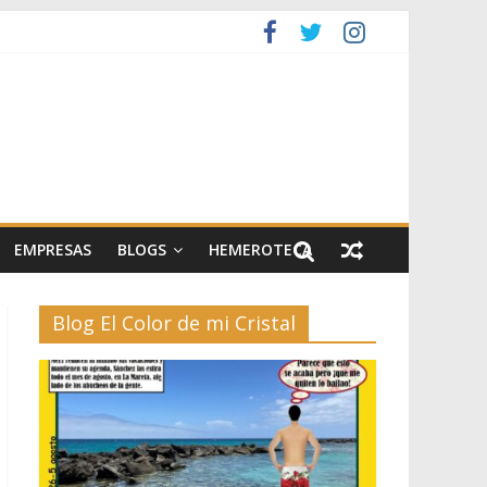
artes escénicas
el II
EMPRESAS
BLOGS
HEMEROTECA
Blog El Color de mi Cristal