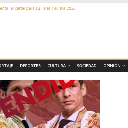
nta el cartel para su Feria Taurina 2026
en ‘La Gran Noche del Indie’ de las fiestas patronales de Pozuelo
as de Verano llega al ecuador de su VII edición con conciertos, cine y 
más de 11 millones de euros a ayudas y beneficios fiscales en 2025
s inusuales de agua potable gracias a la telelectura de Canal de Isab
ORTAJE
DEPORTES
CULTURA
SOCIEDAD
OPINIÓN