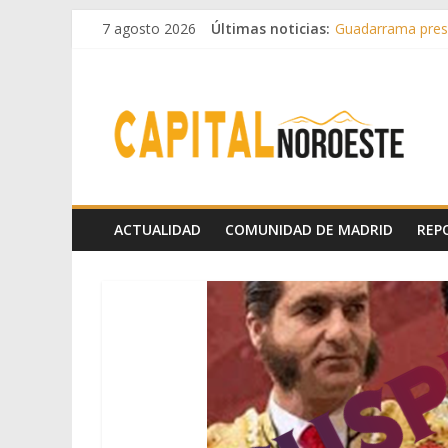
7 agosto 2026
Últimas noticias:
Guadarrama prese
Hey Kid e Inazio 
El Festival Escen
Boadilla destinó 
Alerta de consumo
ACTUALIDAD
COMUNIDAD DE MADRID
REP