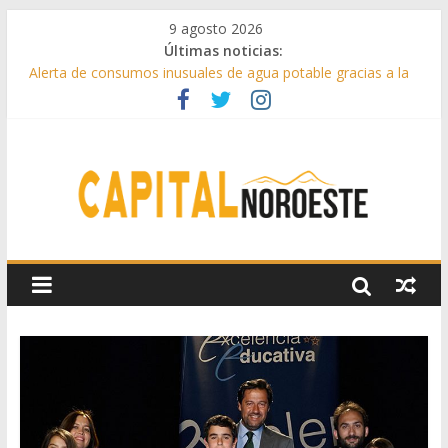
9 agosto 2026
Últimas noticias:
Alerta de consumos inusuales de agua potable gracias a la
telelectura de Canal de Isabel II
Francisco Garcinuño rescata la historia taurina de Casavieja
con una exposición de dibujos durante las fiestas patronales
Hey Kid e Inazio en ‘La Gran Noche del Indie’ de las fiestas
patronales de Pozuelo
El Festival Escenas de Verano llega al ecuador de su VII
edición con conciertos, cine y artes escénicas
Boadilla destinó más de 11 millones de euros a ayudas y
beneficios fiscales en 2025