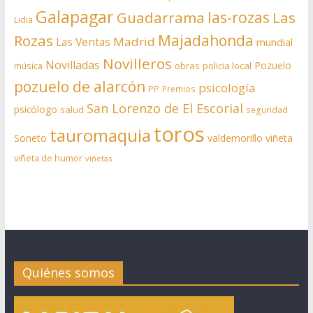
Galapagar
las-rozas
Guadarrama
Las
Lidia
Rozas
Majadahonda
Madrid
Las Ventas
mundial
Novilleros
Novilladas
Pozuelo
obras
policia local
música
pozuelo de alarcón
psicología
PP
Premios
San Lorenzo de El Escorial
psicólogo
salud
seguridad
toros
tauromaquia
Soneto
valdemorillo
viñeta
viñeta de humor
viñetas
Quiénes somos