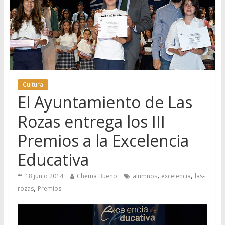
Cultura
El Ayuntamiento de Las
Rozas entrega los III
Premios a la Excelencia
Educativa
,
,
18 junio 2014
Chema Bueno
alumnos
excelencia
las-
,
rozas
Premios