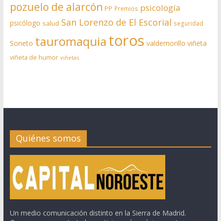
pozuelo de alarcón
psicología
PP
Premios
San Lorenzo de El Escorial
psicólogo
salud
seguridad
toros
tauromaquia
Soneto
valdemorillo
viñeta
viñeta de humor
viñetas
Quiénes somos
Un medio comunicación distinto en la Sierra de Madrid.