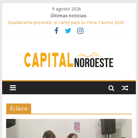
9 agosto 2026
Últimas noticias:
Guadarrama presenta el cartel para su Feria Taurina 2026
Hey Kid e Inazio en ‘La Gran Noche del Indie’ de las fiestas
patronales de Pozuelo
El Festival Escenas de Verano llega al ecuador de su VII
edición con conciertos, cine y artes escénicas
Boadilla destinó más de 11 millones de euros a ayudas y
beneficios fiscales en 2025
Alerta de consumos inusuales de agua potable gracias a la
telelectura de Canal de Isabel II
Éclaire