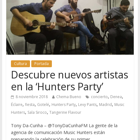
Cultura
Portada
Descubre nuevos artistas
en la ‘Hunters Party’
,
,
8 noviembre 2018
Chema Bueno
concierto
Denea
,
,
,
,
,
,
Éclaire
fiesta
Gotelé
Hunters Party
Levy Pants
Madrid
Music
,
,
Hunters
Sala Siroco
Tangerine Flavour
Tony Da-Cunha – @TonyDaCunhaFM La gente de la
agencia de comunicación Music Hunters están
preparando la celebración de su primer