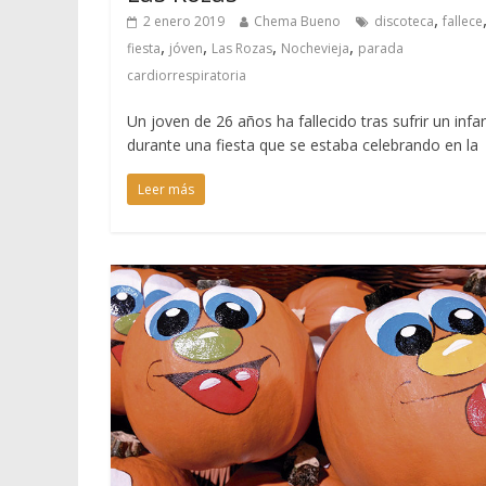
,
2 enero 2019
Chema Bueno
discoteca
fallece
,
,
,
,
fiesta
jóven
Las Rozas
Nochevieja
parada
cardiorrespiratoria
Un joven de 26 años ha fallecido tras sufrir un infa
durante una fiesta que se estaba celebrando en la
Leer más