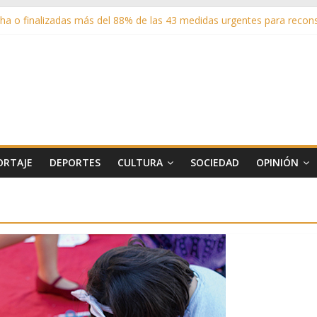
a o finalizadas más del 88% de las 43 medidas urgentes para reconst
sistentes en los espectáculos de la programación cultural de Las Ro
adrid entrega cerca de medio millón de kilos de forraje a las ganade
 sus zonas verdes en 2025 con 1360 nuevos árboles, más de 6700 arbu
 matricula 2026-2027 del Aula de Humanidades
ORTAJE
DEPORTES
CULTURA
SOCIEDAD
OPINIÓN