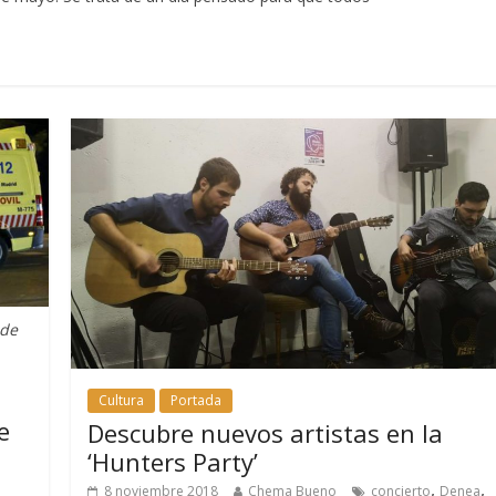
 de
Cultura
Portada
e
Descubre nuevos artistas en la
‘Hunters Party’
,
,
8 noviembre 2018
Chema Bueno
concierto
Denea