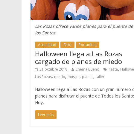
Las Rozas ofrece varios planes para el puente de
los Santos.
Actualidad
Ocio
Portaditas
Halloween llega a Las Rozas
cargado de planes de miedo
,
31 octubre 2018
Chema Bueno
fiesta
Hallow
,
,
,
,
Las Rozas
miedo
música
planes
taller
Halloween llega a Las Rozas con un gran número 
planes para disfrutar el puente de Todos los Santo
Hoy,
Leer más