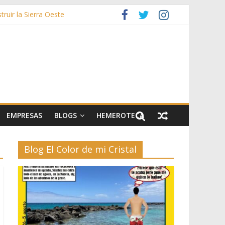
ruir la Sierra Oeste
zas
rías afectadas por los incendios de la Sierra Oeste
stos y 42.000 flores
EMPRESAS
BLOGS
HEMEROTECA
Blog El Color de mi Cristal