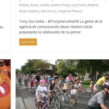
,
,
,
,
,
,
,
Éclaire
fiesta
Gotelé
Hunters Party
Levy Pants
Madrid
,
,
Music Hunters
Sala Siroco
Tangerine Flavour
Tony Da-Cunha – @TonyDaCunhaFM La gente de la
agencia de comunicación Music Hunters están
rto
preparando la celebración de su primer
Leer más