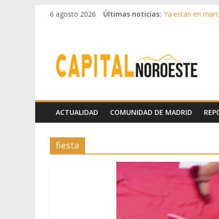
6 agosto 2026
Últimas noticias:
Ya están en march
Cerca de 33.000 a
La Comunidad de M
Boadilla reforzó
Guadarrama abre
ACTUALIDAD
COMUNIDAD DE MADRID
REP
fiesta