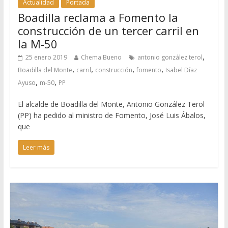
Actualidad
Portada
Boadilla reclama a Fomento la
construcción de un tercer carril en
la M-50
,
25 enero 2019
Chema Bueno
antonio gonzález terol
,
,
,
,
Boadilla del Monte
carril
construcción
fomento
Isabel Díaz
,
,
Ayuso
m-50
PP
El alcalde de Boadilla del Monte, Antonio González Terol
(PP) ha pedido al ministro de Fomento, José Luis Ábalos,
que
Leer más