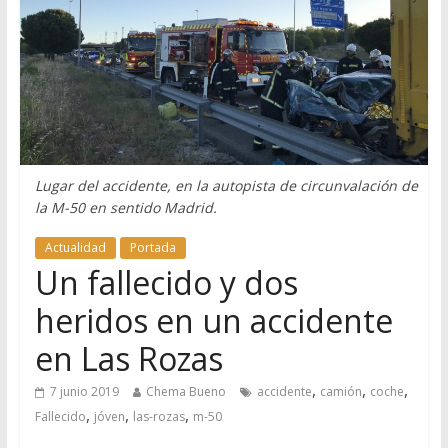
Lugar del accidente, en la autopista de circunvalación de
la M-50 en sentido Madrid.
Actualidad
Portada
Un fallecido y dos
heridos en un accidente
en Las Rozas
,
,
,
7 junio 2019
Chema Bueno
accidente
camión
coche
,
,
,
Fallecido
jóven
las-rozas
m-50