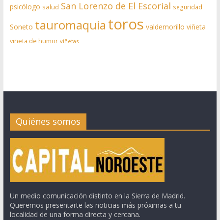
San Lorenzo de El Escorial
psicólogo
salud
seguridad
toros
tauromaquia
Soneto
valdemorillo
viñeta
viñeta de humor
viñetas
Quiénes somos
Un medio comunicación distinto en la Sierra de Madrid.
Queremos presentarte las noticias más próximas a tu
localidad de una forma directa y cercana.