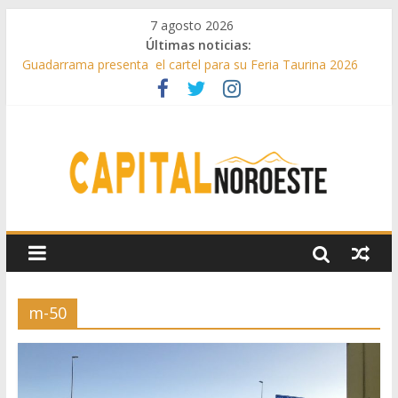
7 agosto 2026
Últimas noticias:
Guadarrama presenta el cartel para su Feria Taurina 2026
Hey Kid e Inazio en ‘La Gran Noche del Indie’ de las fiestas
patronales de Pozuelo
El Festival Escenas de Verano llega al ecuador de su VII
edición con conciertos, cine y artes escénicas
Boadilla destinó más de 11 millones de euros a ayudas y
beneficios fiscales en 2025
Alerta de consumos inusuales de agua potable gracias a la
telelectura de Canal de Isabel II
m-50