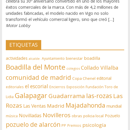
celebra su 30º aniversario convertido en uno de los mayores
éxitos comerciales de la marca. Con más de 4,2 millones de
unidades fabricadas, el modelo nacido en Vigo no solo
transformó el vehículo comercial ligero, sino que creó […]
Motor Lobby
ETIQUETAS
actividades
boadilla
bienestar
Ayuntamiento
alcalde.
Boadilla del Monte
Collado Villalba
colegios
comunidad de madrid
editorial
Copa Chenel
el escorial
editoriales
Encierros
Exposición
Fundación Toro de
Galapagar
las-rozas
Guadarrama
Las
Lidia
Rozas
Majadahonda
Madrid
Las Ventas
mundial
Novilleros
Novilladas
Pozuelo
obras
policia local
música
pozuelo de alarcón
psicología
PP
Premios