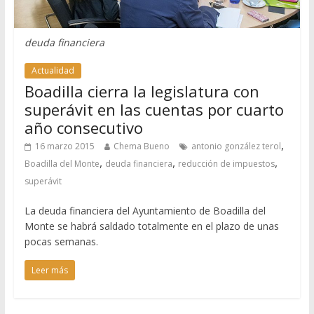
deuda financiera
Actualidad
Boadilla cierra la legislatura con
superávit en las cuentas por cuarto
año consecutivo
,
16 marzo 2015
Chema Bueno
antonio gonzález terol
,
,
,
Boadilla del Monte
deuda financiera
reducción de impuestos
superávit
La deuda financiera del Ayuntamiento de Boadilla del
Monte se habrá saldado totalmente en el plazo de unas
pocas semanas.
Leer más