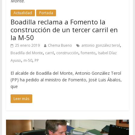
Monte.
Actualidad
Portada
Boadilla reclama a Fomento la
construcción de un tercer carril en
la M-50
,
25 enero 2019
Chema Bueno
antonio gonzález terol
,
,
,
,
Boadilla del Monte
carril
construcción
fomento
Isabel Díaz
,
,
Ayuso
m-50
PP
El alcalde de Boadilla del Monte, Antonio González Terol
(PP) ha pedido al ministro de Fomento, José Luis Ábalos,
que
Leer más