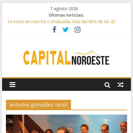
7 agosto 2026
Últimas noticias:
Ya están en marcha o finalizadas más del 88% de las 43
medidas urgentes para reconstruir la Sierra Oeste
Cerca de 33.000 asistentes en los espectáculos de la
programación cultural de Las Rozas
La Comunidad de Madrid entrega cerca de medio millón de
kilos de forraje a las ganaderías afectadas por los incendios
de la Sierra Oeste
Boadilla reforzó sus zonas verdes en 2025 con 1360 nuevos
árboles, más de 6700 arbustos y 42.000 flores
Guadarrama abre matricula 2026-2027 del Aula de
Humanidades
antonio gonzález terol