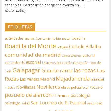
españolas. La transición energética avanza en […]
Motor Lobby
ETIQUETAS
actividades
boadilla
bienestar
Ayuntamiento
alcalde.
Boadilla del Monte
Collado Villalba
colegios
comunidad de madrid
editorial
Copa Chenel
el escorial
editoriales
Encierros
Exposición
Fundación Toro de
Galapagar
las-rozas
Guadarrama
Las
Lidia
Rozas
Majadahonda
Madrid
Las Ventas
mundial
Novilleros
Novilladas
Pozuelo
obras
policia local
música
pozuelo de alarcón
psicología
PP
Premios
San Lorenzo de El Escorial
psicólogo
salud
seguridad