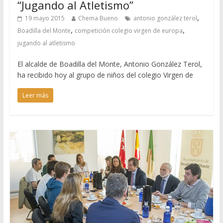
“Jugando al Atletismo”
,
19 mayo 2015
Chema Bueno
antonio gonzález terol
,
,
Boadilla del Monte
competición colegio virgen de europa
jugando al atletismo
El alcalde de Boadilla del Monte, Antonio González Terol,
ha recibido hoy al grupo de niños del colegio Virgen de
Leer más