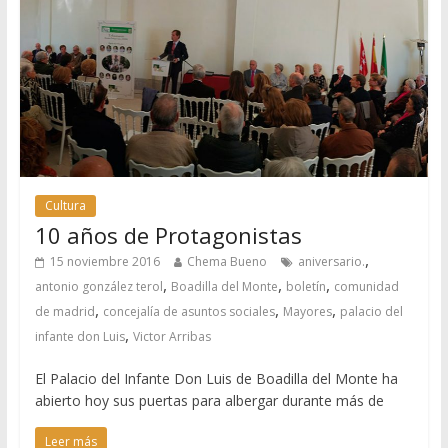
Cultura
10 años de Protagonistas
,
15 noviembre 2016
Chema Bueno
aniversario.
,
,
,
antonio gonzález terol
Boadilla del Monte
boletín
comunidad
,
,
,
de madrid
concejalía de asuntos sociales
Mayores
palacio del
,
infante don Luis
Victor Arribas
El Palacio del Infante Don Luis de Boadilla del Monte ha
abierto hoy sus puertas para albergar durante más de
Leer más