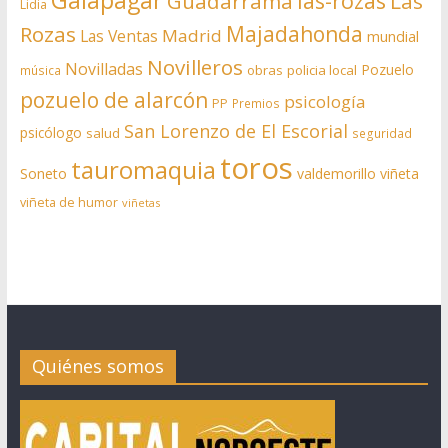
Galapagar
las-rozas
Guadarrama
Las
Lidia
Rozas
Majadahonda
Madrid
Las Ventas
mundial
Novilleros
Novilladas
Pozuelo
obras
policia local
música
pozuelo de alarcón
psicología
PP
Premios
San Lorenzo de El Escorial
psicólogo
salud
seguridad
toros
tauromaquia
Soneto
valdemorillo
viñeta
viñeta de humor
viñetas
Quiénes somos