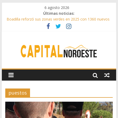
6 agosto 2026
Últimas noticias:
Boadilla reforzó sus zonas verdes en 2025 con 1360 nuevos
árboles, más de 6700 arbustos y 42.000 flores
Guadarrama abre matricula 2026-2027 del Aula de
Humanidades
Ya están en marcha o finalizadas más del 88% de las 43
medidas urgentes para reconstruir la Sierra Oeste
Cerca de 33.000 asistentes en los espectáculos de la
programación cultural de Las Rozas
La Comunidad de Madrid entrega cerca de medio millón de
kilos de forraje a las ganaderías afectadas por los incendios
de la Sierra Oeste
puestos