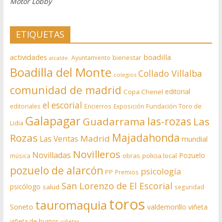
Motor Lobby
ETIQUETAS
actividades
boadilla
bienestar
Ayuntamiento
alcalde.
Boadilla del Monte
Collado Villalba
colegios
comunidad de madrid
editorial
Copa Chenel
el escorial
editoriales
Encierros
Exposición
Fundación Toro de
Galapagar
las-rozas
Guadarrama
Las
Lidia
Rozas
Majadahonda
Madrid
Las Ventas
mundial
Novilleros
Novilladas
Pozuelo
obras
policia local
música
pozuelo de alarcón
psicología
PP
Premios
San Lorenzo de El Escorial
psicólogo
salud
seguridad
toros
tauromaquia
Soneto
valdemorillo
viñeta
viñeta de humor
viñetas