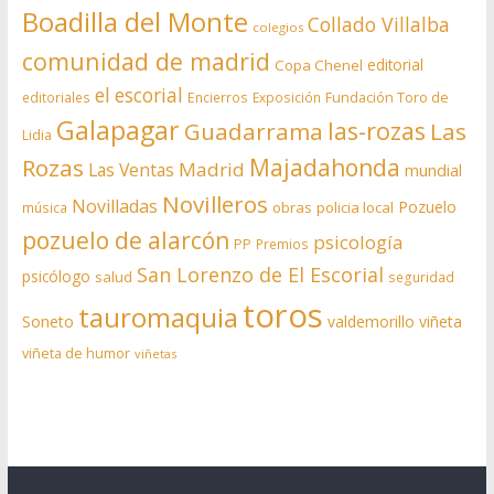
Boadilla del Monte
Collado Villalba
colegios
comunidad de madrid
editorial
Copa Chenel
el escorial
editoriales
Encierros
Exposición
Fundación Toro de
Galapagar
las-rozas
Guadarrama
Las
Lidia
Rozas
Majadahonda
Madrid
Las Ventas
mundial
Novilleros
Novilladas
Pozuelo
obras
policia local
música
pozuelo de alarcón
psicología
PP
Premios
San Lorenzo de El Escorial
psicólogo
salud
seguridad
toros
tauromaquia
Soneto
valdemorillo
viñeta
viñeta de humor
viñetas