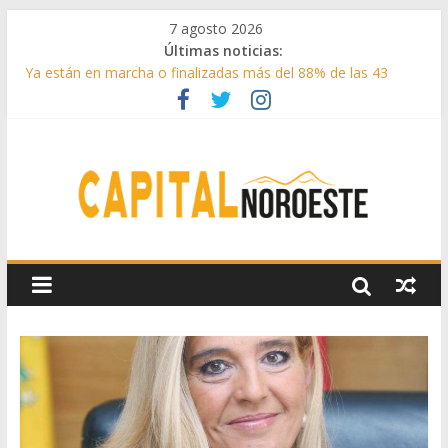
7 agosto 2026
Últimas noticias:
Ya están en marcha o finalizadas más del 88% de las 43
medidas urgentes para reconstruir la Sierra Oeste
Cerca de 33.000 asistentes en los espectáculos de la
programación cultural de Las Rozas
La Comunidad de Madrid entrega cerca de medio millón de
kilos de forraje a las ganaderías afectadas por los incendios
de la Sierra Oeste
Boadilla reforzó sus zonas verdes en 2025 con 1360 nuevos
árboles, más de 6700 arbustos y 42.000 flores
Guadarrama abre matricula 2026-2027 del Aula de
Humanidades