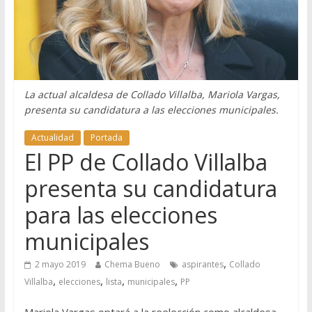
La actual alcaldesa de Collado Villalba, Mariola Vargas,
presenta su candidatura a las elecciones municipales.
Actualidad
Portada
El PP de Collado Villalba
presenta su candidatura
para las elecciones
municipales
,
2 mayo 2019
Chema Bueno
aspirantes
Collado
,
,
,
,
Villalba
elecciones
lista
municipales
PP