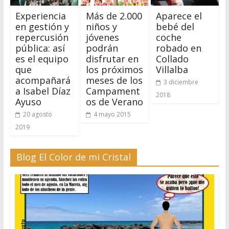
Experiencia
Más de 2.000
Aparece el
en gestión y
niños y
bebé del
repercusión
jóvenes
coche
pública: así
podrán
robado en
es el equipo
disfrutar en
Collado
que
los próximos
Villalba
acompañará
meses de los
3 diciembre
a Isabel Díaz
Campament
2018
Ayuso
os de Verano
20 agosto
4 mayo 2015
2019
Blog El Color de mi Cristal